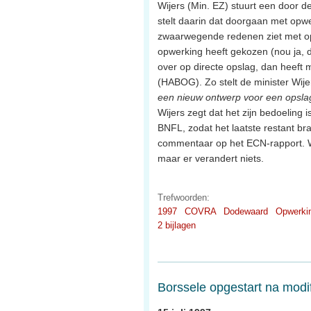
Wijers (Min. EZ) stuurt een door d
stelt daarin dat doorgaan met opwer
zwaarwegende redenen ziet met opw
opwerking heeft gekozen (nou ja, 
over op directe opslag, dan heef
(HABOG). Zo stelt de minister Wijer
een nieuw ontwerp voor een opslag
Wijers zegt dat het zijn bedoeling
BNFL, zodat het laatste restant b
commentaar op het ECN-rapport. We
maar er verandert niets.
Trefwoorden:
1997
COVRA
Dodewaard
Opwerki
2 bijlagen
Borssele opgestart na modif