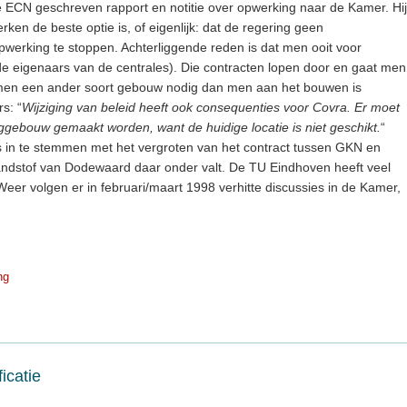
e ECN geschreven rapport en notitie over opwerking naar de Kamer. Hij
ken de beste optie is, of eigenlijk: dat de regering geen
erking te stoppen. Achterliggende reden is dat men ooit voor
de eigenaars van de centrales). Die contracten lopen door en gaat men
t men een ander soort gebouw nodig dan men aan het bouwen is
s: “
Wijziging van beleid heeft ook consequenties voor Covra. Er moet
gebouw gemaakt worden, want de huidige locatie is niet geschikt.
“
 is in te stemmen met het vergroten van het contract tussen GKN en
randstof van Dodewaard daar onder valt. De TU Eindhoven heeft veel
er volgen er in februari/maart 1998 verhitte discussies in de Kamer,
ng
icatie