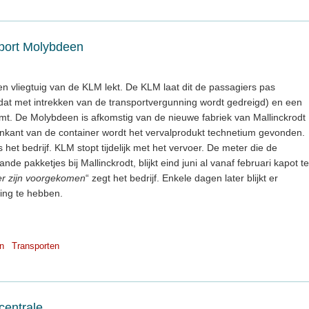
sport Molybdeen
n vliegtuig van de KLM lekt. De KLM laat dit de passagiers pas
at met intrekken van de transportvergunning wordt gedreigd) en een
omt. De Molybdeen is afkomstig van de nieuwe fabriek van Mallinckrodt
enkant van de container wordt het vervalprodukt technetium gevonden.
s het bedrijf. KLM stopt tijdelijk met het vervoer. De meter die de
nde pakketjes bij Mallinckrodt, blijkt eind juni al vanaf februari kapot te
er zijn voorgekomen
“ zegt het bedrijf. Enkele dagen later blijkt er
ing te hebben.
n
Transporten
centrale