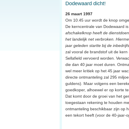
Dodewaard dicht!
26 maart 1997
Om 10.45 uur wordt de knop omged
De kerncentrale van Dodewaard is de
afschakelknop heeft de dienstdoen
het landelijk net verbroken. Hierme
jaar geleden startte bij de inbedrij
zal vooral de brandstof uit de ker
Sellafield vervoerd worden. Verwac
die dan 40 jaar moet duren. Ontman
wel meer kritiek op het 45 jaar w
directe ontmanteling zal 295 miljo
guldens). Maar volgens een bereken
goedkoper, alhoewel er op korte te
Dat komt door de groei van het ge
toegestaan rekening te houden met 
ontmanteling beschikbaar zijn op 
een tekort heeft (voor de 40-jaar-