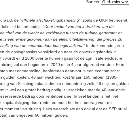
Sorteer
raaid: de “
officiële afschakelingshandeling
“, zoals de GKN het noemt.
finitief buiten bedrijf. “
Door middel van het indrukken van de
de chef van de wacht de verbinding tussen de turbine-generator en
e is een einde gekomen aan de elektriciteitslevering, die precies 28
fsstelling van de centrale door koningin Juliana
.“ In de komende jaren
n en de opslagbassins verwijderd en naar de opwerkingsfabriek in
ht wordt eind 2000 over te kunnen gaan tot de zgn. ‘safe enclosure’
teling zal dan beginnen in 2040 en in 4 jaar afgerond worden. Er is
achten met ontmanteling, hoofdreden daarvoor is een economische:
en gulden kosten, 40 jaar wachten, kost ‘maar’ 165 miljoen (1995-
ing van Stichting Laka is directe ontmanteling zelfs 48 miljoen gulden
rmijn wel een groter bedrag nodig is vergeleken met de 40-jaar-optie.
reserveerde bedrag door rentetoename. In veel landen is het niet
kapitaalstijging door rente, en moet het hele bedrag voor de
het moment van sluiting. Laka waarschuwt dan ook al dat de SEP nu al
optie) van ongeveer 60 miljoen gulden.