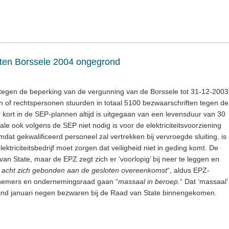
iten Borssele 2004 ongegrond
 tegen de beperking van de vergunning van de Borssele tot 31-12-2003
of rechtspersonen stuurden in totaal 5100 bezwaarschriften tegen de
or kort in de SEP-plannen altijd is uitgegaan van een levensduur van 30
ale ook volgens de SEP niet nodig is voor de elektriciteitsvoorziening
dat gekwalificeerd personeel zal vertrekken bij vervroegde sluiting, is
triciteitsbedrijf moet zorgen dat veiligheid niet in geding komt. De
n State, maar de EPZ zegt zich er ‘voorlopig’ bij neer te leggen en
e acht zich gebonden aan de gesloten overeenkomst
“, aldus EPZ-
nemers en ondernemingsraad gaan “
massaal in beroep
.“ Dat ‘massaal’
r eind januari negen bezwaren bij de Raad van State binnengekomen.