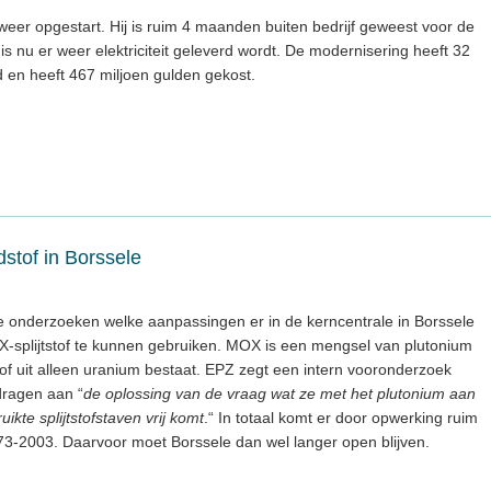
weer opgestart. Hij is ruim 4 maanden buiten bedrijf geweest voor de
is nu er weer elektriciteit geleverd wordt. De modernisering heeft 32
en heeft 467 miljoen gulden gekost.
tof in Borssele
 onderzoeken welke aanpassingen er in de kerncentrale in Borssele
X-splijtstof te kunnen gebruiken. MOX is een mengsel van plutonium
tstof uit alleen uranium bestaat. EPZ zegt een intern vooronderzoek
dragen aan “
de oplossing van de vraag wat ze met het plutonium aan
ikte splijtstofstaven vrij komt
.“ In totaal komt er door opwerking ruim
73-2003. Daarvoor moet Borssele dan wel langer open blijven.