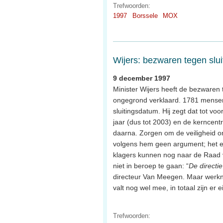
Trefwoorden:
1997
Borssele
MOX
Wijers: bezwaren tegen slu
9 december 1997
Minister Wijers heeft de bezwaren
ongegrond verklaard. 1781 mensen 
sluitingsdatum. Hij zegt dat tot vo
jaar (dus tot 2003) en de kerncentr
daarna. Zorgen om de veiligheid om
volgens hem geen argument; het elek
klagers kunnen nog naar de Raad va
niet in beroep te gaan: “
De directi
directeur Van Meegen. Maar werk
valt nog wel mee, in totaal zijn e
Trefwoorden: