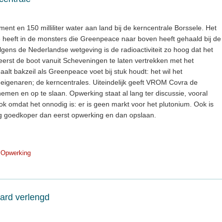
t en 150 milliliter water aan land bij de kerncentrale Borssele. Het
e heeft in de monsters die Greenpeace naar boven heeft gehaald bij de
gens de Nederlandse wetgeving is de radioactiviteit zo hoog dat het
 eerst de boot vanuit Scheveningen te laten vertrekken met het
aalt bakzeil als Greenpeace voet bij stuk houdt: het wil het
eigenaren; de kerncentrales. Uiteindelijk geeft VROM Covra de
nemen en op te slaan. Opwerking staat al lang ter discussie, vooral
ok omdat het onnodig is: er is geen markt voor het plutonium. Ook is
g goedkoper dan eerst opwerking en dan opslaan.
Opwerking
ard verlengd