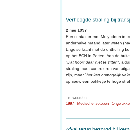
Verhoogde straling bij tran
2 mei 1997
Een container met Molybdeen in ee
anderhalve maand later weten (nad
Engelse krant met de onthulling k
op het ECN in Petten. Aan de buit
“
Dat hoort daar niet te zitten
“, aldu
straling moet controleren van uitgaa
zijn, maar “
het kan onmogelijk vak
opnieuw een pakketje te hoge stral
Trefwoorden:
1997
Medische isotopen
Ongelukke
Afval terug bezorgd bij kern