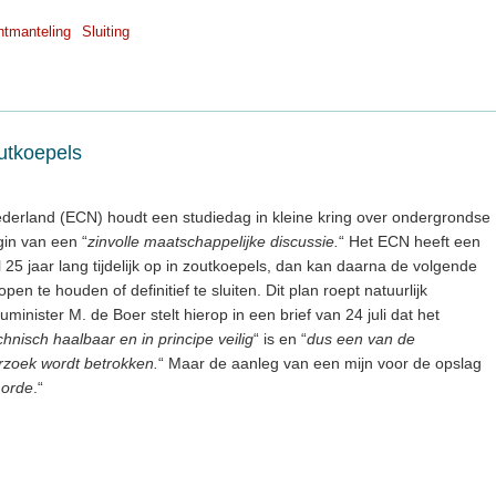
tmanteling
Sluiting
outkoepels
erland (ECN) houdt een studiedag in kleine kring over ondergrondse
gin van een “
zinvolle maatschappelijke discussie.
“ Het ECN heeft een
 25 jaar lang tijdelijk op in zoutkoepels, dan kan daarna de volgende
en te houden of definitief te sluiten. Dit plan roept natuurlijk
minister M. de Boer stelt hierop in een brief van 24 juli dat het
chnisch haalbaar en in principe veilig
“ is en “
dus een van de
erzoek wordt betrokken.
“ Maar de aanleg van een mijn voor de opslag
 orde
.“