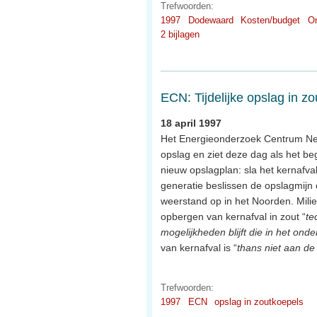
Trefwoorden:
1997
Dodewaard
Kosten/budget
On
2 bijlagen
ECN: Tijdelijke opslag in z
18 april 1997
Het Energieonderzoek Centrum Ned
opslag en ziet deze dag als het be
nieuw opslagplan: sla het kernafval
generatie beslissen de opslagmijn op
weerstand op in het Noorden. Milieu
opbergen van kernafval in zout “
te
mogelijkheden blijft die in het ond
van kernafval is “
thans niet aan de
Trefwoorden:
1997
ECN
opslag in zoutkoepels