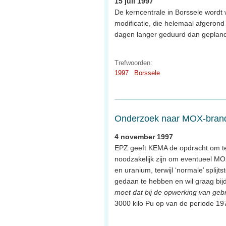
15 juli 1997
De kerncentrale in Borssele wordt 
modificatie, die helemaal afgerond 
dagen langer geduurd dan gepland 
Trefwoorden:
1997
Borssele
Onderzoek naar MOX-brands
4 november 1997
EPZ geeft KEMA de opdracht om te
noodzakelijk zijn om eventueel MO
en uranium, terwijl ‘normale’ splij
gedaan te hebben en wil graag bij
moet dat bij de opwerking van gebru
3000 kilo Pu op van de periode 19