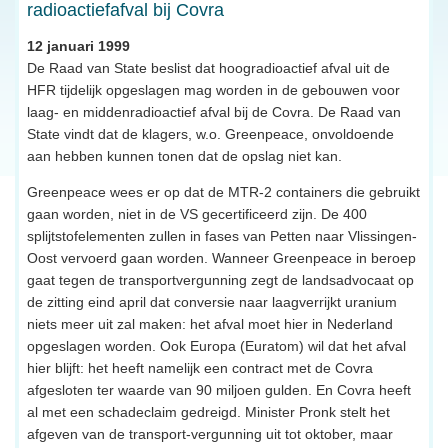
radioactiefafval bij Covra
12 januari 1999
De Raad van State beslist dat hoogradioactief afval uit de
HFR tijdelijk opgeslagen mag worden in de gebouwen voor
laag- en middenradioactief afval bij de Covra. De Raad van
State vindt dat de klagers, w.o. Greenpeace, onvoldoende
aan hebben kunnen tonen dat de opslag niet kan.
Greenpeace wees er op dat de MTR-2 containers die gebruikt
gaan worden, niet in de VS gecertificeerd zijn. De 400
splijtstofelementen zullen in fases van Petten naar Vlissingen-
Oost vervoerd gaan worden. Wanneer Greenpeace in beroep
gaat tegen de transportvergunning zegt de landsadvocaat op
de zitting eind april dat conversie naar laagverrijkt uranium
niets meer uit zal maken: het afval moet hier in Nederland
opgeslagen worden. Ook Europa (Euratom) wil dat het afval
hier blijft: het heeft namelijk een contract met de Covra
afgesloten ter waarde van 90 miljoen gulden. En Covra heeft
al met een schadeclaim gedreigd. Minister Pronk stelt het
afgeven van de transport-vergunning uit tot oktober, maar