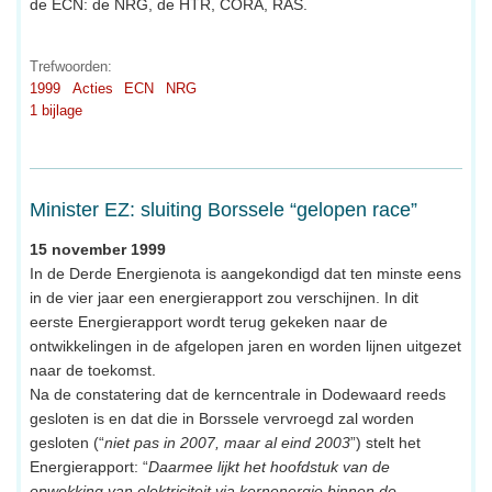
de ECN: de NRG, de HTR, CORA, RAS.
Trefwoorden:
1999
Acties
ECN
NRG
1 bijlage
Minister EZ: sluiting Borssele “gelopen race”
15 november 1999
In de Derde Energienota is aangekondigd dat ten minste eens
in de vier jaar een energierapport zou verschijnen. In dit
eerste Energierapport wordt terug gekeken naar de
ontwikkelingen in de afgelopen jaren en worden lijnen uitgezet
naar de toekomst.
Na de constatering dat de kerncentrale in Dodewaard reeds
gesloten is en dat die in Borssele vervroegd zal worden
gesloten (“
niet pas in 2007, maar al eind 2003
”) stelt het
Energierapport: “
Daarmee lijkt het hoofdstuk van de
opwekking van elektriciteit via kernenergie binnen de