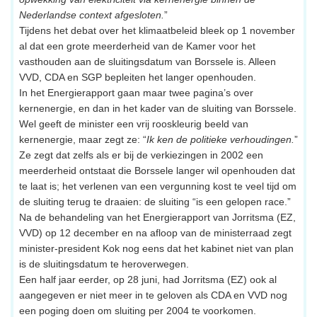
Nederlandse context afgesloten.
”
Tijdens het debat over het klimaatbeleid bleek op 1 november
al dat een grote meerderheid van de Kamer voor het
vasthouden aan de sluitingsdatum van Borssele is. Alleen
VVD, CDA en SGP bepleiten het langer openhouden.
In het Energierapport gaan maar twee pagina’s over
kernenergie, en dan in het kader van de sluiting van Borssele.
Wel geeft de minister een vrij rooskleurig beeld van
kernenergie, maar zegt ze: “
Ik ken de politieke verhoudingen.
”
Ze zegt dat zelfs als er bij de verkiezingen in 2002 een
meerderheid ontstaat die Borssele langer wil openhouden dat
te laat is; het verlenen van een vergunning kost te veel tijd om
de sluiting terug te draaien: de sluiting “is een gelopen race.”
Na de behandeling van het Energierapport van Jorritsma (EZ,
VVD) op 12 december en na afloop van de ministerraad zegt
minister-president Kok nog eens dat het kabinet niet van plan
is de sluitingsdatum te heroverwegen.
Een half jaar eerder, op 28 juni, had Jorritsma (EZ) ook al
aangegeven er niet meer in te geloven als CDA en VVD nog
een poging doen om sluiting per 2004 te voorkomen.