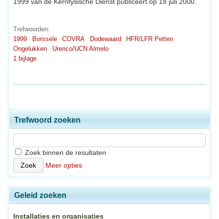
1999 van de Kernfysische Dienst publiceert op 18 juli 2000.
Trefwoorden:
1999
Borssele
COVRA
Dodewaard
HFR/LFR Petten
Ongelukken
Urenco/UCN Almelo
1 bijlage
Trefwoord zoeken
Zoek binnen de resultaten
Meer opties
Geleid zoeken
Installaties en organisaties