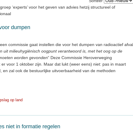
Sorteer
groep ‘experts’ voor het geven van advies hetzij structureel of
tionaal
 voor dumpen
j een commissie gaat instellen die voor het dumpen van radioactief afva
en uit milieuhygiënisch oogpunt verantwoord is, met het oog op de
ou moeten worden gevonden
“ Deze Commissie Heroverweging
 er voor 1 oktober zijn. Maar dat lukt (weer eens) niet: pas in maart
, en zal ook de bestuurlijke uitvoerbaarheid van de methoden
pslag op land
es niet in formatie regelen