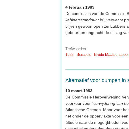
4 februari 1983
De conclusies van de Commissie Be
kabinetsstandpunt is
”, verwacht pr
blijven gewoon open zei Lubbers al
gebeurt en ongeacht de uitslag va
Trefwoorden:
1983
Borssele
Brede Maatschappeli
Alternatief voor dumpen in 
10 maart 1983
De Commissie Heroverweging Verwij
voorkeur voor “
verwijdering van het
Atlantische Oceaan. Maar voor het
net onder de oppervlakte voor een 
’Studie naar de mogelijkheden voor
vast afval anders dan door storten i