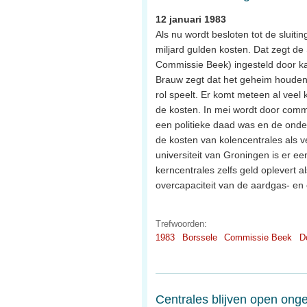
12 januari 1983
Als nu wordt besloten tot de sluit
miljard gulden kosten. Dat zegt d
Commissie Beek) ingesteld door kab
Brauw zegt dat het geheim houden 
rol speelt. Er komt meteen al veel 
de kosten. In mei wordt door comm
een politieke daad was en de onde
de kosten van kolencentrales als
universiteit van Groningen is er ee
kerncentrales zelfs geld oplevert 
overcapaciteit van de aardgas- en 
Trefwoorden:
1983
Borssele
Commissie Beek
D
Centrales blijven open ong