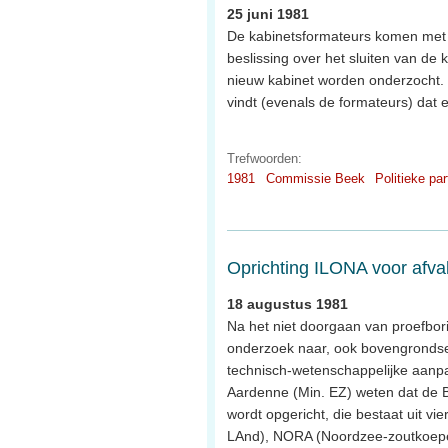
25 juni 1981
De kabinetsformateurs komen met h
beslissing over het sluiten van de 
nieuw kabinet worden onderzocht. H
vindt (evenals de formateurs) dat
Trefwoorden:
1981
Commissie Beek
Politieke par
Oprichting ILONA voor afva
18 augustus 1981
Na het niet doorgaan van proefbo
onderzoek naar, ook bovengrondse,
technisch-wetenschappelijke aanpa
Aardenne (Min. EZ) weten dat de B
wordt opgericht, die bestaat uit v
LAnd), NORA (Noordzee-zoutkoepel