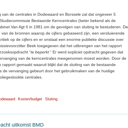
ing van de centrales in Dodewaard en Borssele zal dat ongeveer 5
e Studiecommissie Bestaande Kerncentrales (beter bekend als de
inet Van Agt II in 1981 om de gevolgen van sluiting te bestuderen. De
van de bronnen waarop de cijfers gebaseerd zijn, een versluierende
kritiek op de cijfers en er onstaat een enorme publieke discussie over
issievoorzitter Beek toegegeven dat het uitbrengen van het rapport
rzoeksopdracht “
te beperkt
.“ Er werd expliciet opdracht gegeven dat
 vervanging van de kerncentrales meegenomen moest worden. Door de
n rapport gemaakt waaruit blijkt dat de sluiting van de bestaande
als de vervanging gebeurt door het gebruikmaken van de huidige
oliegestookte centrales.
odewaard
Kosten/budget
Sluiting
eacht uitkomst BMD