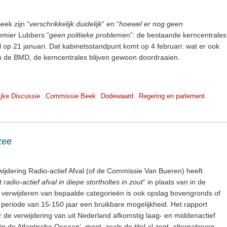
ek zijn “
verschrikkelijk duidelijk
“ en “
hoewel er nog geen
emier Lubbers “
geen politieke problemen
”: de bestaande kerncentrales
 op 21 januari. Dat kabinetsstandpunt komt op 4 februari: wat er ook
n de BMD, de kerncentrales blijven gewoon doordraaien.
jke Discussie
Commissie Beek
Dodewaard
Regering en parlement
zee
dering Radio-actief Afval (of de Commissie Van Bueren) heeft
 radio-actief afval in diepe stortholtes in zout
“ in plaats van in de
 verwijderen van bepaalde categorieën is ook opslag bovengronds of
periode van 15-150 jaar een bruikbare mogelijkheid. Het rapport
 de verwijdering van uit Nederland afkomstig laag- en middenactief
n de Atlantische Oceaan’, moet, zoals de titel al zegt, alternatieven