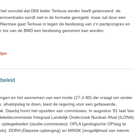
et voorstel dat D66 leider Terlouw eerder heeft gelanceerd: de
kerncentrales wordt niet in de formatie geregeld, maar zal door een
iermee gaat Terlouw in tegen de beslissing van z’n partijcongres en
 er los van de BMD een beslissing genomen kan worden.
tijen
lbeleid
ringen en het aannemen van een motie (27-2-80) die vraagt om verder
 afvalopslag te doen, kiest de regering voor een gefaseerde,
k. Daarbij hoort het opzetten van commissies. In augustus ’81 laat Va
eleidscommissie Integraal Landelijk Onderzoek Nucleair Afval (ILONA)
ier optiegebieden (studie-commissies): OPLA (geologische OPslag te
s); DORA (Diepzee-opberging) en MINSK (mogelijkheid van interim