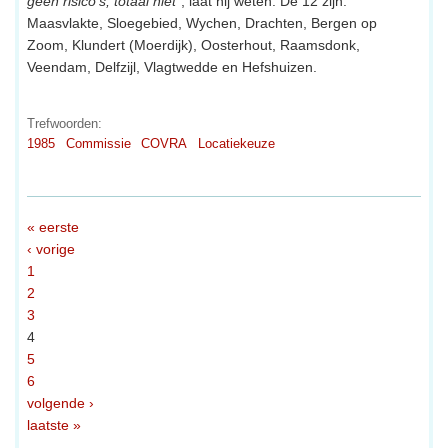
geen risico’s, totaal niet
”, laat hij weten. De 12 zijn:
Maasvlakte, Sloegebied, Wychen, Drachten, Bergen op
Zoom, Klundert (Moerdijk), Oosterhout, Raamsdonk,
Veendam, Delfzijl, Vlagtwedde en Hefshuizen.
Trefwoorden:
1985
Commissie
COVRA
Locatiekeuze
« eerste
‹ vorige
1
2
3
4
5
6
volgende ›
laatste »