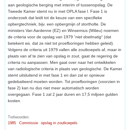
aan geologische berging met interim of tussenopslag. De
Tweede Kamer stemt nu in met OPLA fase l. Fase 1 is
onderzoek dat leidt tot de keuze van een specifieke
opbergtechniek, bijv. een opbergmijn of stortholte. De
ministers Van Aardenne (EZ) en Winsemius (Milieu) noemen
de criteria voor de opslag van 1979 “
niet doelmatig
“ (dat
betekent ws. dat ze niet tot proefboringen hebben geleid).
Volgens de criteria uit 1979 vallen alle zoutkoepels af, maar in
plaats van af te zien van opslag in zout, gaat de regering de
criteria nu aanpassen. Men gaat over naar het ontwikkelen
van radiologische criteria in plaats van geologische. De Kamer
stemt uitsluitend in met fase 1 en dan zal er opnieuw
gedebatteerd moeten worden. Tot proefboringen (voorzien in
fase 2) kan nu dus niet meer automatisch worden
overgegaan. Fase 1 zal 2 jaar duren en 17,5 miljoen gulden
kosten.
Trefwoorden:
1985
Commissie
opslag in zoutkoepels