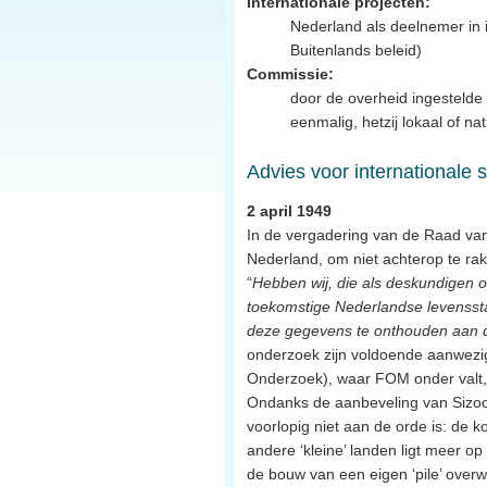
Internationale projecten:
Nederland als deelnemer in i
Buitenlands beleid)
Commissie:
door de overheid ingestelde 
eenmalig, hetzij lokaal of na
Advies voor internationale
2 april 1949
In de vergadering van de Raad van
Nederland, om niet achterop te rak
“
Hebben wij, die als deskundigen 
toekomstige Nederlandse levensst
deze gegevens te onthouden aan d
onderzoek zijn voldoende aanwezig
Onderzoek), waar FOM onder valt,
Ondanks de aanbeveling van Sizoo
voorlopig niet aan de orde is: de 
andere ‘kleine’ landen ligt meer 
de bouw van een eigen ‘pile’ overw