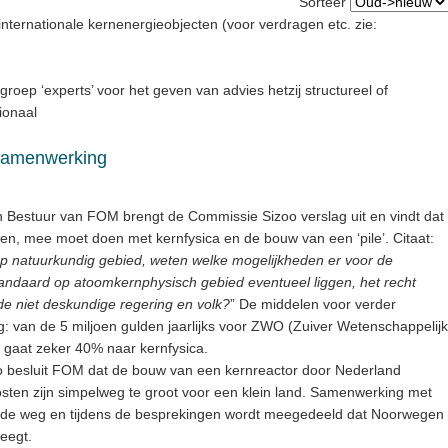
Sorteer
nternationale kernenergieobjecten (voor verdragen etc. zie:
groep ‘experts’ voor het geven van advies hetzij structureel of
tionaal
 samenwerking
 Bestuur van FOM brengt de Commissie Sizoo verslag uit en vindt dat
en, mee moet doen met kernfysica en de bouw van een ‘pile’. Citaat:
op natuurkundig gebied, weten welke mogelijkheden er voor de
andaard op atoomkernphysisch gebied eventueel liggen, het recht
e niet deskundige regering en volk?
” De middelen voor verder
: van de 5 miljoen gulden jaarlijks voor ZWO (Zuiver Wetenschappelijk
 gaat zeker 40% naar kernfysica.
 besluit FOM dat de bouw van een kernreactor door Nederland
kosten zijn simpelweg te groot voor een klein land. Samenwerking met
op de weg en tijdens de besprekingen wordt meegedeeld dat Noorwegen
eegt.