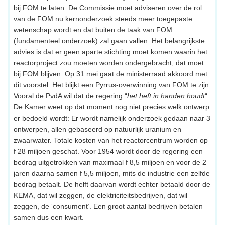
bij FOM te laten. De Commissie moet adviseren over de rol
van de FOM nu kernonderzoek steeds meer toegepaste
wetenschap wordt en dat buiten de taak van FOM
(fundamenteel onderzoek) zal gaan vallen. Het belangrijkste
advies is dat er geen aparte stichting moet komen waarin het
reactorproject zou moeten worden ondergebracht; dat moet
bij FOM blijven. Op 31 mei gaat de ministerraad akkoord met
dit voorstel. Het blijkt een Pyrrus-overwinning van FOM te zijn.
Vooral de PvdA wil dat de regering “
het heft in handen houdt
“.
De Kamer weet op dat moment nog niet precies welk ontwerp
er bedoeld wordt: Er wordt namelijk onderzoek gedaan naar 3
ontwerpen, allen gebaseerd op natuurlijk uranium en
zwaarwater. Totale kosten van het reactorcentrum worden op
f 28 miljoen geschat. Voor 1954 wordt door de regering een
bedrag uitgetrokken van maximaal f 8,5 miljoen en voor de 2
jaren daarna samen f 5,5 miljoen, mits de industrie een zelfde
bedrag betaalt. De helft daarvan wordt echter betaald door de
KEMA, dat wil zeggen, de elektriciteitsbedrijven, dat wil
zeggen, de ‘consument’. Een groot aantal bedrijven betalen
samen dus een kwart.