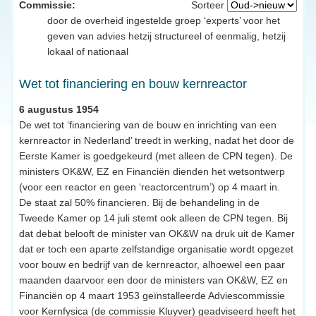
Commissie:
Sorteer
door de overheid ingestelde groep ‘experts’ voor het
geven van advies hetzij structureel of eenmalig, hetzij
lokaal of nationaal
Wet tot financiering en bouw kernreactor
6 augustus 1954
De wet tot ‘financiering van de bouw en inrichting van een
kernreactor in Nederland’ treedt in werking, nadat het door de
Eerste Kamer is goedgekeurd (met alleen de CPN tegen). De
ministers OK&W, EZ en Financiën dienden het wetsontwerp
(voor een reactor en geen ‘reactorcentrum’) op 4 maart in.
De staat zal 50% financieren. Bij de behandeling in de
Tweede Kamer op 14 juli stemt ook alleen de CPN tegen. Bij
dat debat belooft de minister van OK&W na druk uit de Kamer
dat er toch een aparte zelfstandige organisatie wordt opgezet
voor bouw en bedrijf van de kernreactor, alhoewel een paar
maanden daarvoor een door de ministers van OK&W, EZ en
Financiën op 4 maart 1953 geïnstalleerde Adviescommissie
voor Kernfysica (de commissie Kluyver) geadviseerd heeft het