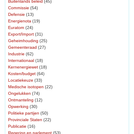
Buitenlands beleid
(45)
Commissie
(54)
Defensie
(13)
Energienota
(19)
Euratom
(24)
Export/Import
(31)
Geheimhouding
(25)
Gemeenteraad
(27)
Industrie
(62)
Internationaal
(18)
Kernenergiewet
(18)
Kosten/budget
(64)
Locatiekeuze
(33)
Medische isotopen
(22)
Ongelukken
(74)
Ontmanteling
(12)
Opwerking
(30)
Politieke partijen
(50)
Provinciale Staten
(22)
Publicatie
(16)
Regering en parlement
(53)