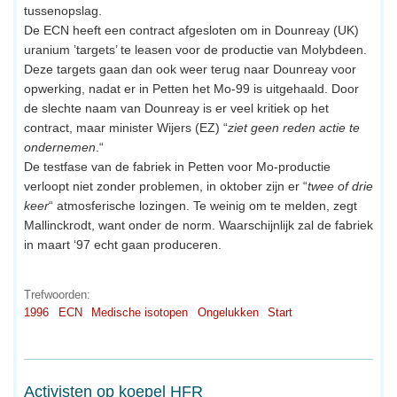
tussenopslag.
De ECN heeft een contract afgesloten om in Dounreay (UK)
uranium ’targets’ te leasen voor de productie van Molybdeen.
Deze targets gaan dan ook weer terug naar Dounreay voor
opwerking, nadat er in Petten het Mo-99 is uitgehaald. Door
de slechte naam van Dounreay is er veel kritiek op het
contract, maar minister Wijers (EZ) “
ziet geen reden actie te
ondernemen
.“
De testfase van de fabriek in Petten voor Mo-productie
verloopt niet zonder problemen, in oktober zijn er “
twee of drie
keer
“ atmosferische lozingen. Te weinig om te melden, zegt
Mallinckrodt, want onder de norm. Waarschijnlijk zal de fabriek
in maart ‘97 echt gaan produceren.
Trefwoorden:
1996
ECN
Medische isotopen
Ongelukken
Start
Activisten op koepel HFR