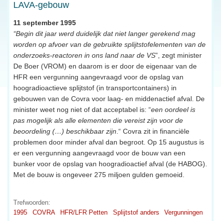
LAVA-gebouw
11 september 1995
“Begin dit jaar werd duidelijk dat niet langer gerekend mag
worden op afvoer van de gebruikte splijtstofelementen van de
onderzoeks-reactoren in ons land naar de VS
”, zegt minister
De Boer (VROM) en daarom is er door de eigenaar van de
HFR een vergunning aangevraagd voor de opslag van
hoogradioactieve splijtstof (in transportcontainers) in
gebouwen van de Covra voor laag- en middenactief afval. De
minister weet nog niet of dat acceptabel is: “
een oordeel is
pas mogelijk als alle elementen die vereist zijn voor de
beoordeling (…) beschikbaar zijn
.“ Covra zit in financiële
problemen door minder afval dan begroot. Op 15 augustus is
er een vergunning aangevraagd voor de bouw van een
bunker voor de opslag van hoogradioactief afval (de HABOG).
Met de bouw is ongeveer 275 miljoen gulden gemoeid.
Trefwoorden:
1995
COVRA
HFR/LFR Petten
Splijtstof anders
Vergunningen