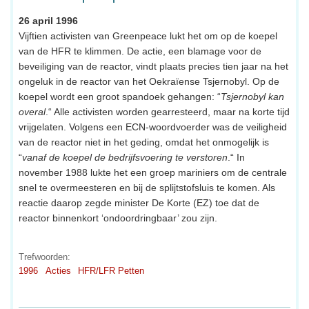
26 april 1996
Vijftien activisten van Greenpeace lukt het om op de koepel
van de HFR te klimmen. De actie, een blamage voor de
beveiliging van de reactor, vindt plaats precies tien jaar na het
ongeluk in de reactor van het Oekraïense Tsjernobyl. Op de
koepel wordt een groot spandoek gehangen: “
Tsjernobyl kan
overal
.“ Alle activisten worden gearresteerd, maar na korte tijd
vrijgelaten. Volgens een ECN-woordvoerder was de veiligheid
van de reactor niet in het geding, omdat het onmogelijk is
“
vanaf de koepel de bedrijfsvoering te verstoren
.“ In
november 1988 lukte het een groep mariniers om de centrale
snel te overmeesteren en bij de splijtstofsluis te komen. Als
reactie daarop zegde minister De Korte (EZ) toe dat de
reactor binnenkort ‘ondoordringbaar’ zou zijn.
Trefwoorden:
1996
Acties
HFR/LFR Petten