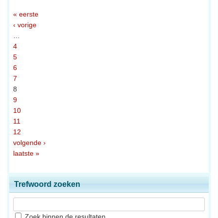
« eerste
‹ vorige
…
4
5
6
7
8
9
10
11
12
volgende ›
laatste »
Trefwoord zoeken
Zoek binnen de resultaten