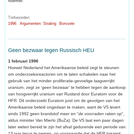
noemer.
Trefwoorden:
1996
Argumenten: Straling
Borssele
Geen bezwaar tegen Russisch HEU
1 februari 1996
Hoewel Nederland het Amerikaanse beleid zegt te steunen
om onderzoeksreactoren om te laten schakelen naar het
gebruik van het minder proliferatie-gevoelige laagverrijkt
uranium, zegt ze ‘geen bezwaar’ te hebben tegen de aankoop
van hoogverrijkt uranium van Rusland door Euratom voor de
HFR. Dit onderzoekt Euratom juist om de gevolgen van het
Amerikaanse beleid ongedaan te maken, want de VS levert
sinds 1992 geen brandstof meer en “
de voorraden raken op
”,
aldus minister Van Mierlo (BuZa). De VS laat een paar dagen
later weten bereid te zijn het afval gedurende een periode van
13 jaar terug te nemen, op voorwaarde dat de HFR toezegt