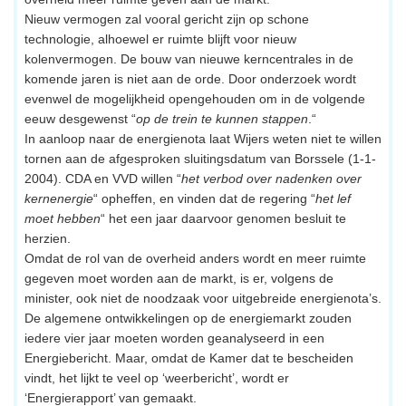
Nieuw vermogen zal vooral gericht zijn op schone
technologie, alhoewel er ruimte blijft voor nieuw
kolenvermogen. De bouw van nieuwe kerncentrales in de
komende jaren is niet aan de orde. Door onderzoek wordt
evenwel de mogelijkheid opengehouden om in de volgende
eeuw desgewenst “
op de trein te kunnen stappen
.“
In aanloop naar de energienota laat Wijers weten niet te willen
tornen aan de afgesproken sluitingsdatum van Borssele (1-1-
2004). CDA en VVD willen “
het verbod over nadenken over
kernenergie
“ opheffen, en vinden dat de regering “
het lef
moet hebben
“ het een jaar daarvoor genomen besluit te
herzien.
Omdat de rol van de overheid anders wordt en meer ruimte
gegeven moet worden aan de markt, is er, volgens de
minister, ook niet de noodzaak voor uitgebreide energienota’s.
De algemene ontwikkelingen op de energiemarkt zouden
iedere vier jaar moeten worden geanalyseerd in een
Energiebericht. Maar, omdat de Kamer dat te bescheiden
vindt, het lijkt te veel op ‘weerbericht’, wordt er
‘Energierapport’ van gemaakt.