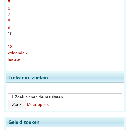
5
6
7
8
9
10
11
12
volgende ›
laatste »
Trefwoord zoeken
Zoek binnen de resultaten
Meer opties
Geleid zoeken