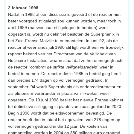
2 februari 1998
Nadat in 1988 al een discussie is gevoerd of de reactor niet
beter voorgoed stilgelegd zou kunnen worden, maar toch in
april 1989 (na twee jaar stil gelegen te hebben) weer
opgestart is, wordt nu definitief besloten de Superphenix in
het Zuid-Franse Malville te ontmantelen. In juni ‘92, als de
reactor al weer sinds juli 1990 stil ligt, wordt een vertrouwelijk
rapport bekend van het Directoraat van de Veiligheid van
Nucleaire Installaties, waarin staat dat ze het onmogelijk acht
de reactor “
conform de strikte veiligheidsregels
“ weer in
bedrijf te nemen. De reactor die in 1985 in bedrijf ging heeft
dan precies 174 dagen op vol vermogen gedraaid. In
september ’94 wordt Superphenix als onderzoeksreactor en
als plutonium-verbrander in plaats van –kweker, weer
opgestart. Op 19 juni 1998 beslist het nieuwe Franse kabinet
tot definitieve stillegging in plaats van zoals gepland in 2020.
Begin 1998 wordt dat beleidsvoornemen bevestigd. De
reactor heeft dan in totaal het equivalent van 278 dagen op
vol vermogen gedraaid in die 12 jaar! De kosten van
ontmanteling worden in 2004 op 880 miljoen euro geraamd.