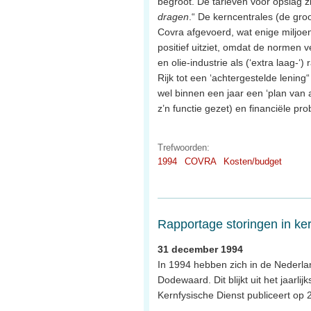
begroot. De tarieven voor opslag zi
dragen
.“ De kerncentrales (de gro
Covra afgevoerd, wat enige miljoe
positief uitziet, omdat de normen 
en olie-industrie als (‘extra laag-
Rijk tot een ‘achtergestelde lening
wel binnen een jaar een ‘plan van 
z’n functie gezet) en financiële pr
Trefwoorden:
1994
COVRA
Kosten/budget
Rapportage storingen in ke
31 december 1994
In 1994 hebben zich in de Nederla
Dodewaard. Dit blijkt uit het jaarli
Kernfysische Dienst publiceert op