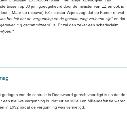
ondertussen op 30 juni goedgekeurd door de minister van EZ en ook is
rleent. Maar de (nieuwe) EZ-minister Wijers zegt dat de Kamer er wel
t van het feit dat de vergunning en de goedkeuring verleend zijn
“ en dat
tgegeven c.q gecommitteerd
“ is. Er zal dan zeker een schadeclaim
miljoen
.“
 mag
t gedogen van de centrale in Dodewaard gerechtvaardigd is en dat de
er een nieuwe vergunning is. Natuur en Milieu en Milieudefensie waren
n in 1992 nadat de vergunning was vernietigd.