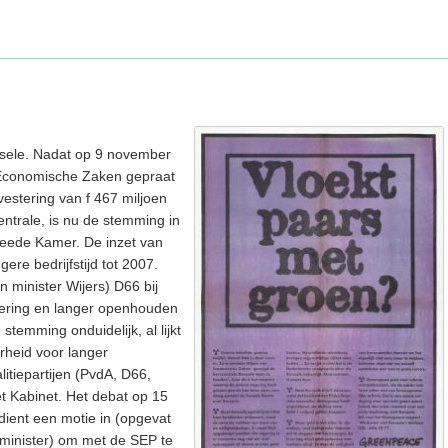
sele. Nadat op 9 november
Economische Zaken gepraat
vestering van f 467 miljoen
entrale, is nu de stemming in
weede Kamer. De inzet van
gere bedrijfstijd tot 2007.
an minister Wijers) D66 bij
ering en langer openhouden
e stemming onduidelijk, al lijkt
rheid voor langer
itiepartijen (PvdA, D66,
et Kabinet. Het debat op 15
dient een motie in (opgevat
 minister) om met de SEP te