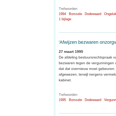
Trefwoorden:
1994
Borssele
Dodewaard
Ongelu
1 bijlage
'Afwijzen bezwaren onzorgv
27 maart 1995
De afdeling bestuursrechtspraak va
bezwaren tegen de vergunningen va
dat dat overnieuw moet gebeuren.
afgewezen, terwijl nergens vermeld
kabinet.
Trefwoorden:
1995
Borssele
Dodewaard
Vergunn