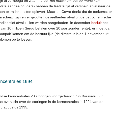
jn al verhoogd en zitten nu op “
het maximum dat de markt kan
otste aandeelhouders) hebben de laatste tijd al versneld afval naar de
nen extra inkomsten oplevert. Maar de Covra denkt dat de toekomst er
verscherpt zijn en er grootte hoeveelheden afval uit de petrochemische
‘) radioactief afval zullen worden aangeboden. In december
besluit
het
“ van 10 miljoen (terug betalen over 20 jaar zonder rente), er moet dan
aanpak’ komen om de bestuurlijke (de directeur is op 1 november uit
oblemen op te lossen.
rncentrales 1994
ndse kerncentrales 23 storingen voorgedaan: 17 in Borssele, 6 in
jkse overzicht over de storingen in de kerncentrales in 1994 van de
 25 augustus 1995.