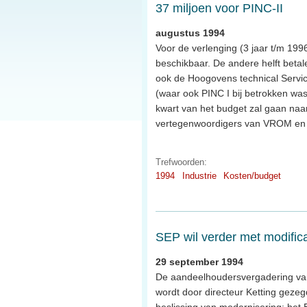
37 miljoen voor PINC-II
augustus 1994
Voor de verlenging (3 jaar t/m 1996
beschikbaar. De andere helft beta
ook de Hoogovens technical Servic
(waar ook PINC I bij betrokken w
kwart van het budget zal gaan naar 
vertegenwoordigers van VROM en S
Trefwoorden:
1994
Industrie
Kosten/budget
SEP wil verder met modifica
29 september 1994
De aandeelhoudersvergadering van 
wordt door directeur Ketting gezeg
beslissing van modernisering: het 