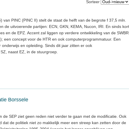
Sorteer
) van PINC (PINC II) stelt de staat de helft van de begrote f 37,5 mln.
len de uitvoerende partijen: ECN, GKN, KEMA, Nucon, IRI. En sinds kor
es en de EPZ. Accent zal liggen op verdere ontwikkeling van de SWBR
as); een concept voor de HTR en ook computerprogrammatuur. Een
onderwijs en opleiding. Sinds dit jaar zitten er ook
Z, naast EZ, in de stuurgroep.
tie Borssele
de SEP ziet geen reden niet verder te gaan met de modificatie. Ook
d dat de politiek niet zo makkelijk meer een streep kan zetten door de
Elektriciteitsplan 1995-2004 (waarin het langer openblijven van