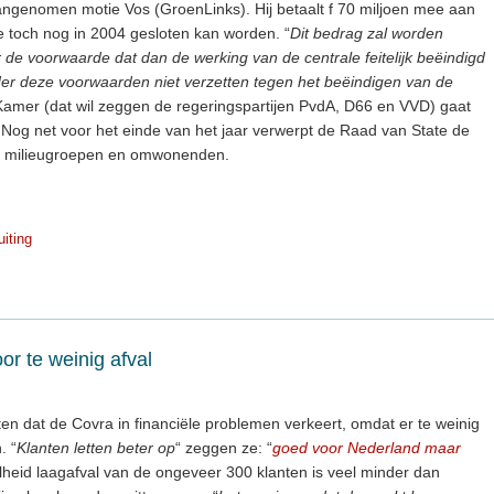
ngenomen motie Vos (GroenLinks). Hij betaalt f 70 miljoen mee aan
e toch nog in 2004 gesloten kan worden. “
Dit bedrag zal worden
r de voorwaarde dat dan de werking van de centrale feitelijk beëindigd
er deze voorwaarden niet verzetten tegen het beëindigen van de
amer (dat wil zeggen de regeringspartijen PvdA, D66 en VVD) gaat
 Nog net voor het einde van het jaar verwerpt de Raad van State de
an milieugroepen en omwonenden.
uiting
or te weinig afval
en dat de Covra in financiële problemen verkeert, omdat er te weinig
. “
Klanten letten beter op
“ zeggen ze: “
goed voor Nederland maar
lheid laagafval van de ongeveer 300 klanten is veel minder dan