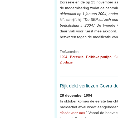
Borssele en de op 23 november aa
de modernisering zodat de central
uitbetaald op 1 januari 2004, onde
is
”, schrijft hij. “
De SEP zal zich ond
bedrijfsduur in 2004
.“ De Tweede K
daar vlak voor Kerst mee akkoord.
bezwaren tegen de modificatie v
Trefwoorden:
1994
Borssele
Politieke partijen
Sl
2 bijlagen
Rijk dekt verliezen Covra do
28 december 1994
In oktober komen de eerste bericht
radioactief afval wordt aangeboden
slecht voor ons
.“ Vooral de hoevee