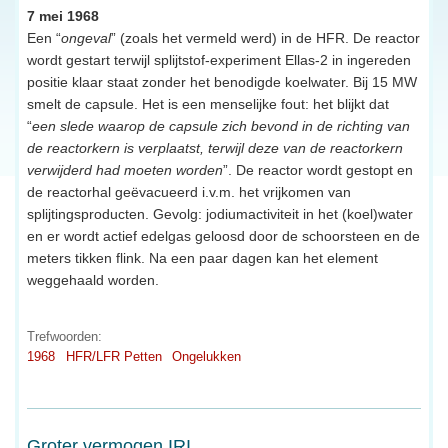
7 mei 1968
Een “
ongeval
” (zoals het vermeld werd) in de HFR. De reactor
wordt gestart terwijl splijtstof-experiment Ellas-2 in ingereden
positie klaar staat zonder het benodigde koelwater. Bij 15 MW
smelt de capsule. Het is een menselijke fout: het blijkt dat
“
een slede waarop de capsule zich bevond in de richting van
de reactorkern is verplaatst, terwijl deze van de reactorkern
verwijderd had moeten worden
”. De reactor wordt gestopt en
de reactorhal geëvacueerd i.v.m. het vrijkomen van
splijtingsproducten. Gevolg: jodiumactiviteit in het (koel)water
en er wordt actief edelgas geloosd door de schoorsteen en de
meters tikken flink. Na een paar dagen kan het element
weggehaald worden.
Trefwoorden:
1968
HFR/LFR Petten
Ongelukken
Groter vermogen IRI