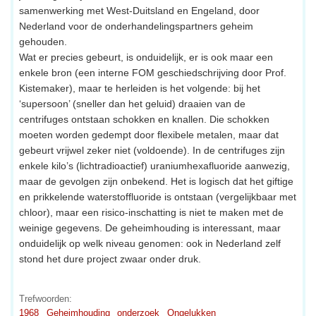
samenwerking met West-Duitsland en Engeland, door
Nederland voor de onderhandelingspartners geheim
gehouden.
Wat er precies gebeurt, is onduidelijk, er is ook maar een
enkele bron (een interne FOM geschiedschrijving door Prof.
Kistemaker), maar te herleiden is het volgende: bij het
‘supersoon’ (sneller dan het geluid) draaien van de
centrifuges ontstaan schokken en knallen. Die schokken
moeten worden gedempt door flexibele metalen, maar dat
gebeurt vrijwel zeker niet (voldoende). In de centrifuges zijn
enkele kilo’s (lichtradioactief) uraniumhexafluoride aanwezig,
maar de gevolgen zijn onbekend. Het is logisch dat het giftige
en prikkelende waterstoffluoride is ontstaan (vergelijkbaar met
chloor), maar een risico-inschatting is niet te maken met de
weinige gegevens. De geheimhouding is interessant, maar
onduidelijk op welk niveau genomen: ook in Nederland zelf
stond het dure project zwaar onder druk.
Trefwoorden:
1968
Geheimhouding
onderzoek
Ongelukken