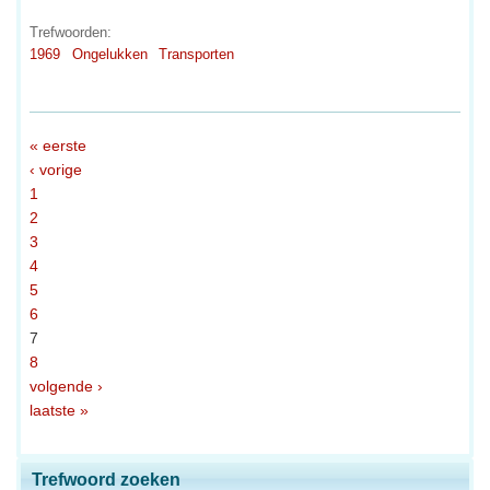
Trefwoorden:
1969
Ongelukken
Transporten
« eerste
‹ vorige
1
2
3
4
5
6
7
8
volgende ›
laatste »
Trefwoord zoeken