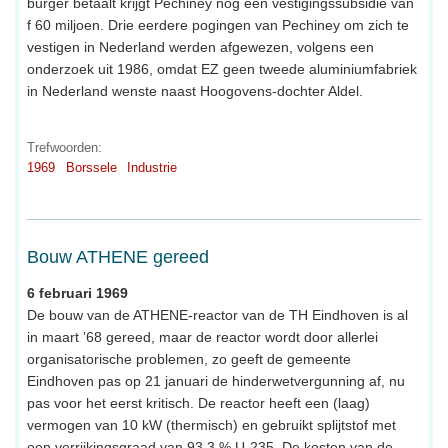
burger betaalt krijgt Pechiney nog een vestigingssubsidie van
f 60 miljoen. Drie eerdere pogingen van Pechiney om zich te
vestigen in Nederland werden afgewezen, volgens een
onderzoek uit 1986, omdat EZ geen tweede aluminiumfabriek
in Nederland wenste naast Hoogovens-dochter Aldel.
Trefwoorden:
1969
Borssele
Industrie
Bouw ATHENE gereed
6 februari 1969
De bouw van de ATHENE-reactor van de TH Eindhoven is al
in maart ’68 gereed, maar de reactor wordt door allerlei
organisatorische problemen, zo geeft de gemeente
Eindhoven pas op 21 januari de hinderwetvergunning af, nu
pas voor het eerst kritisch. De reactor heeft een (laag)
vermogen van 10 kW (thermisch) en gebruikt splijtstof met
een verrijkingsgraad van 93,3 % U-235. De kosten van de