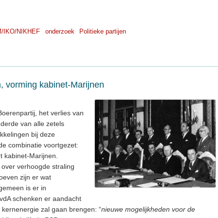
/IKO/NIKHEF
onderzoek
Politieke partijen
 vorming kabinet-Marijnen
oerenpartij, het verlies van
derde van alle zetels
ikkelingen bij deze
ende combinatie voortgezet:
 kabinet-Marijnen.
 over verhoogde straling
even zijn er wat
gemeen is er in
vdA schenken er aandacht
 kernenergie zal gaan brengen: “
nieuwe mogelijkheden voor de