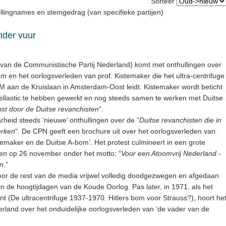
Sorteer
llingnames en stemgedrag (van specifieke partijen)
nder vuur
van de Communistische Partij Nederland) komt met onthullingen over
 en het oorlogsverleden van prof. Kistemaker die het ultra-centrifuge
 aan de Kruislaan in Amsterdam-Oost leidt. Kistemaker wordt beticht
Cellastic te hebben gewerkt en nog steeds samen te werken met Duitse
st door de Duitse revanchisten
”.
heid steeds ‘nieuwe’ onthullingen over de “
Duitse revanchisten die in
rken
“. De CPN geeft een brochure uit over het oorlogsverleden van
emaker en de Duitse A-bom’. Het protest culmineert in een grote
n op 26 november onder het motto: “
Voor een Atoomvrij Nederland -
en
.”
door de rest van de media vrijwel volledig doodgezwegen en afgedaan
 in de hoogtijdagen van de Koude Oorlog. Pas later, in 1971, als het
t (De ultracentrifuge 1937-1970. Hitlers bom voor Strauss?), hoort he
rland over het onduidelijke oorlogsverleden van ‘de vader van de