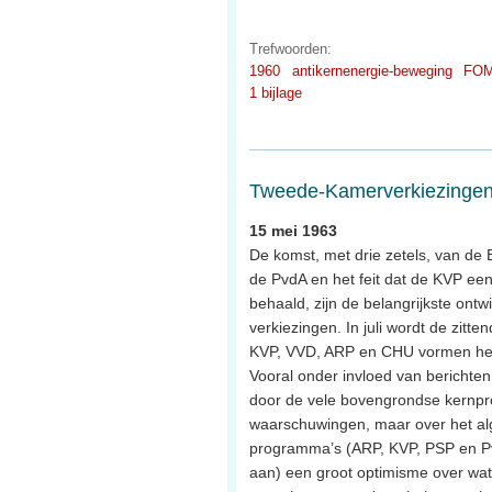
Trefwoorden:
1960
antikernenergie-beweging
FOM
1 bijlage
Tweede-Kamerverkiezingen,
15 mei 1963
De komst, met drie zetels, van de B
de PvdA en het feit dat de KVP een
behaald, zijn de belangrijkste ontw
verkiezingen. In juli wordt de zitt
KVP, VVD, ARP en CHU vormen het
Vooral onder invloed van berichten
door de vele bovengrondse kernpro
waarschuwingen, maar over het al
programma’s (ARP, KVP, PSP en P
aan) een groot optimisme over wat