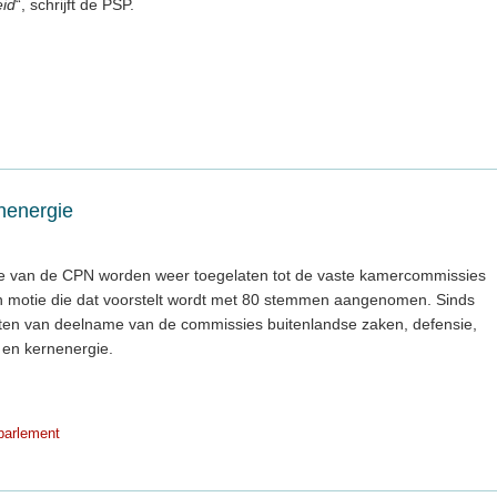
eid
“, schrijft de PSP.
nenergie
e van de CPN worden weer toegelaten tot de vaste kamercommissies
n motie die dat voorstelt wordt met 80 stemmen aangenomen. Sinds
oten van deelname van de commissies buitenlandse zaken, defensie,
k en kernenergie.
parlement