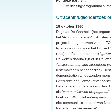
Politieke partijen:
verkiezingsprogramma’s, ste
Ultracentrifugeonderzoek o
18 oktober 1960
Dagblad De Waarheid (het orgaan 
het ‘A-bom-onderzoek’ in Amsterdam
project in de gebouwen van de FOM
tijdens de oorlog voor het Duitse 
(oud) nazi’s aan onderzoek “
gewen
De weken daarna zijn er in De Waar
Amsterdam aan hun atoombom we
Kistemaker en het onderzoek: ‘Kist
demonstratie van duizenden mense
Geen hulp aan Duitse Revanchist
De affaire en publicaties worden 
als “
communistische propaganda
”
boek van Wim Klinkenberg verschijn
niet-communistische deel van Nede
Nederlandse kernenergie’.