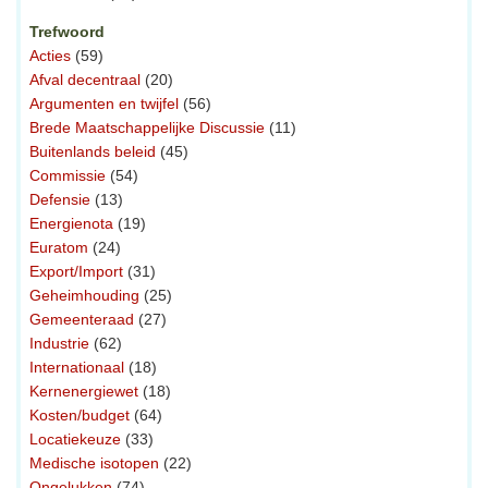
Trefwoord
Acties
(59)
Afval decentraal
(20)
Argumenten en twijfel
(56)
Brede Maatschappelijke Discussie
(11)
Buitenlands beleid
(45)
Commissie
(54)
Defensie
(13)
Energienota
(19)
Euratom
(24)
Export/Import
(31)
Geheimhouding
(25)
Gemeenteraad
(27)
Industrie
(62)
Internationaal
(18)
Kernenergiewet
(18)
Kosten/budget
(64)
Locatiekeuze
(33)
Medische isotopen
(22)
Ongelukken
(74)