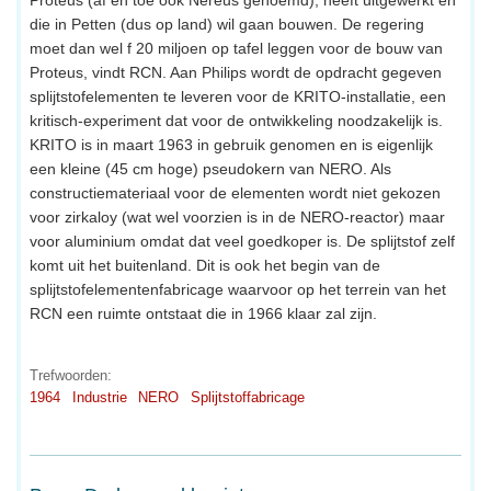
Proteus (af en toe ook Nereus genoemd), heeft uitgewerkt en
die in Petten (dus op land) wil gaan bouwen. De regering
moet dan wel f 20 miljoen op tafel leggen voor de bouw van
Proteus, vindt RCN. Aan Philips wordt de opdracht gegeven
splijtstofelementen te leveren voor de KRITO-installatie, een
kritisch-experiment dat voor de ontwikkeling noodzakelijk is.
KRITO is in maart 1963 in gebruik genomen en is eigenlijk
een kleine (45 cm hoge) pseudokern van NERO. Als
constructiemateriaal voor de elementen wordt niet gekozen
voor zirkaloy (wat wel voorzien is in de NERO-reactor) maar
voor aluminium omdat dat veel goedkoper is. De splijtstof zelf
komt uit het buitenland. Dit is ook het begin van de
splijtstofelementenfabricage waarvoor op het terrein van het
RCN een ruimte ontstaat die in 1966 klaar zal zijn.
Trefwoorden:
1964
Industrie
NERO
Splijtstoffabricage