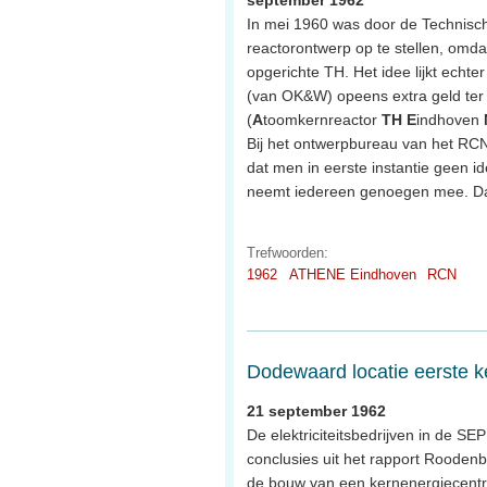
In mei 1960 was door de Technisc
reactorontwerp op te stellen, omda
opgerichte TH. Het idee lijkt echte
(van OK&W) opeens extra geld ter
(
A
toomkernreactor
TH
E
indhoven
Bij het ontwerpbureau van het RCN 
dat men in eerste instantie geen i
neemt iedereen genoegen mee. Dan
Trefwoorden:
1962
ATHENE Eindhoven
RCN
Dodewaard locatie eerste k
21 september 1962
De elektriciteitsbedrijven in de S
conclusies uit het rapport Rooden
de bouw van een kernenergiecentra