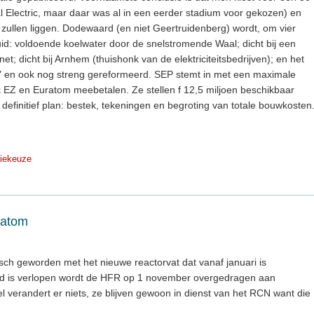
Electric, maar daar was al in een eerder stadium voor gekozen) en
n zullen liggen. Dodewaard (en niet Geertruidenberg) wordt, om vier
id: voldoende koelwater door de snelstromende Waal; dicht bij een
t; dicht bij Arnhem (thuishonk van de elektriciteitsbedrijven); en het
" en ook nog streng gereformeerd. SEP stemt in met een maximale
ok EZ en Euratom meebetalen. Ze stellen f 12,5 miljoen beschikbaar
 definitief plan: bestek, tekeningen en begroting van totale bouwkosten
iekeuze
ratom
isch geworden met het nieuwe reactorvat dat vanaf januari is
goed is verlopen wordt de HFR op 1 november overgedragen aan
l verandert er niets, ze blijven gewoon in dienst van het RCN want die