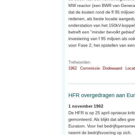
MW reactor (een BWR van General 
dat de kosten rond de fl 95 miljoe
redenen, als beste locatie aangedu
onderstation van het 150kV-koppelne
betreft een "
minder bevolkt gebied
investering van f 95 miljoen als o
voor Fase 2; het opstellen van een
Trefwoorden:
1962
Commissie
Dodewaard
Locat
HFR overgedragen aan Eu
1 november 1962
De HFR is op 25 april opnieuw krit
gemonteerd. Als blijkt dat alles 
Euratom. Voor het bedrijfspersonee
neemt de bedrijfsvoering op zich.