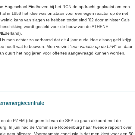
he Hogeschool Eindhoven bij het RCN de opdracht geplaatst om een
t al in 1958 het idee was ontstaan voor een eigen reactor op de net
r weinig kans van slagen te hebben totdat eind ’62 door minister Cals
 beschikking wordt gesteld voor de bouw van de ATHENE
NE
derland).
is men echter zo verbaasd dat dit 4 jaar oude idee alsnog geld krijgt,
dee heeft wat te bouwen. Men verzint “
een variatie op de LFR
” en daar
 duurt het nog jaren voor offertes aangevraagd kunnen worden.
ernenergiecentrale
EP en de PZEM (dat geen lid van de SEP is) gaan akkoord met de
burg. In juni had de Commissie Roodenburg haar tweede rapport over
le gepubliceerd. Voornaamste conclusie is dat men kiest voor een 50