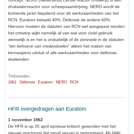
drukwaterreactor voor scheepsaandrijving. NERO wordt de
komende jaren bepalend voor de werkzaamheden van het
RCN. Euratom betaald 40%, Defensie de andere 60%.
Hiervoor moeten de statuten van RCN wel aangepast worden:
het ontwerp wijkt namelijk af van wat voor civiel gebruik
wenselijk is en het is onduidelijk of de zinsnede in de statuten
“
ten behoeve van vredesdoelen
” alleen het maken van
kernwapens uitsluit of alle werkzaamheden voor defensie-
doeleinden.
Trefwoorden:
1961
Defensie
Euratom
NERO
RCN
HFR overgedragen aan Euratom
1 november 1962
De HFR is op 25 april opnieuw kritisch geworden met het
nieuwe reactorvat dat vanaf januari is gemonteerd. Als blijkt