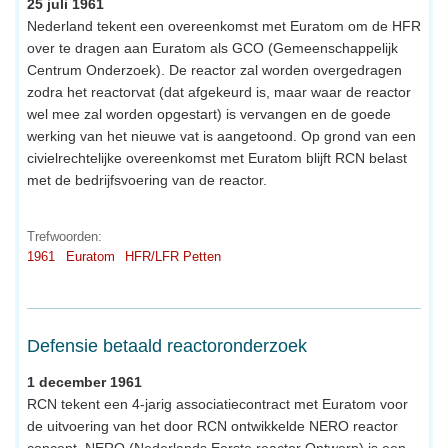
25 juli 1961
Nederland tekent een overeenkomst met Euratom om de HFR
over te dragen aan Euratom als GCO (Gemeenschappelijk
Centrum Onderzoek). De reactor zal worden overgedragen
zodra het reactorvat (dat afgekeurd is, maar waar de reactor
wel mee zal worden opgestart) is vervangen en de goede
werking van het nieuwe vat is aangetoond. Op grond van een
civielrechtelijke overeenkomst met Euratom blijft RCN belast
met de bedrijfsvoering van de reactor.
Trefwoorden:
1961
Euratom
HFR/LFR Petten
Defensie betaald reactoronderzoek
1 december 1961
RCN tekent een 4-jarig associatiecontract met Euratom voor
de uitvoering van het door RCN ontwikkelde NERO reactor
concept. NERO (Nederlands Eerste reactor Ontwerp) is een