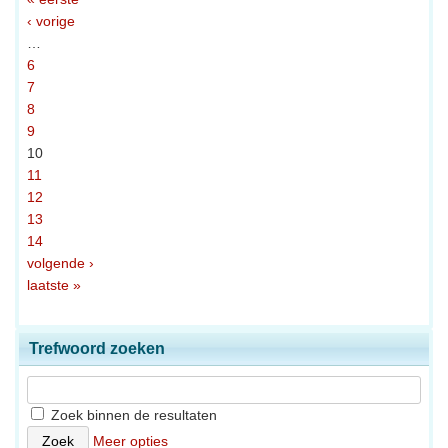
‹ vorige
…
6
7
8
9
10
11
12
13
14
volgende ›
laatste »
Trefwoord zoeken
Zoek binnen de resultaten
Meer opties