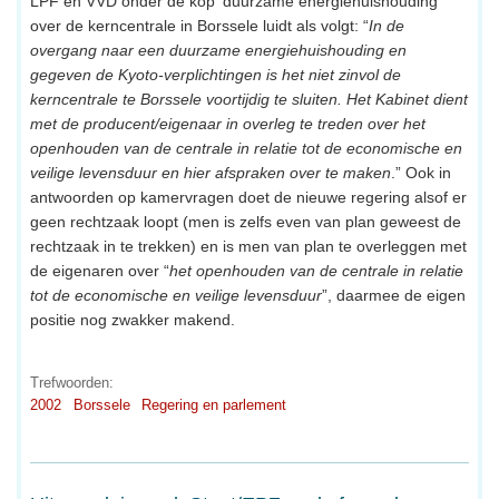
LPF en VVD onder de kop 'duurzame energiehuishouding'
over de kerncentrale in Borssele luidt als volgt: “
In de
overgang naar een duurzame energiehuishouding en
gegeven de Kyoto-verplichtingen is het niet zinvol de
kerncentrale te Borssele voortijdig te sluiten. Het Kabinet dient
met de producent/eigenaar in overleg te treden over het
openhouden van de centrale in relatie tot de economische en
veilige levensduur en hier afspraken over te maken
.” Ook in
antwoorden op kamervragen doet de nieuwe regering alsof er
geen rechtzaak loopt (men is zelfs even van plan geweest de
rechtzaak in te trekken) en is men van plan te overleggen met
de eigenaren over “
het openhouden van de centrale in relatie
tot de economische en veilige levensduur
”, daarmee de eigen
positie nog zwakker makend.
Trefwoorden:
2002
Borssele
Regering en parlement