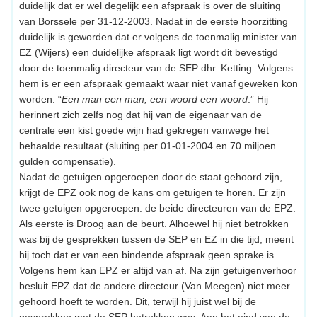
duidelijk dat er wel degelijk een afspraak is over de sluiting
van Borssele per 31-12-2003. Nadat in de eerste hoorzitting
duidelijk is geworden dat er volgens de toenmalig minister van
EZ (Wijers) een duidelijke afspraak ligt wordt dit bevestigd
door de toenmalig directeur van de SEP dhr. Ketting. Volgens
hem is er een afspraak gemaakt waar niet vanaf geweken kon
worden. “
Een man een man, een woord een woord
.” Hij
herinnert zich zelfs nog dat hij van de eigenaar van de
centrale een kist goede wijn had gekregen vanwege het
behaalde resultaat (sluiting per 01-01-2004 en 70 miljoen
gulden compensatie).
Nadat de getuigen opgeroepen door de staat gehoord zijn,
krijgt de EPZ ook nog de kans om getuigen te horen. Er zijn
twee getuigen opgeroepen: de beide directeuren van de EPZ.
Als eerste is Droog aan de beurt. Alhoewel hij niet betrokken
was bij de gesprekken tussen de SEP en EZ in die tijd, meent
hij toch dat er van een bindende afspraak geen sprake is.
Volgens hem kan EPZ er altijd van af. Na zijn getuigenverhoor
besluit EPZ dat de andere directeur (Van Meegen) niet meer
gehoord hoeft te worden. Dit, terwijl hij juist wel bij de