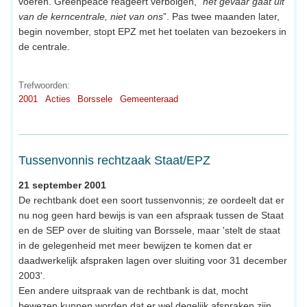
voeren. Greenpeace reageert verbolgen, “
het gevaar gaat uit
van de kerncentrale, niet van ons
”. Pas twee maanden later,
begin november, stopt EPZ met het toelaten van bezoekers in
de centrale.
Trefwoorden:
2001
Acties
Borssele
Gemeenteraad
Tussenvonnis rechtzaak Staat/EPZ
21 september 2001
De rechtbank doet een soort tussenvonnis; ze oordeelt dat er
nu nog geen hard bewijs is van een afspraak tussen de Staat
en de SEP over de sluiting van Borssele, maar 'stelt de staat
in de gelegenheid met meer bewijzen te komen dat er
daadwerkelijk afspraken lagen over sluiting voor 31 december
2003'.
Een andere uitspraak van de rechtbank is dat, mocht
bewezen kunnen worden dat er wel degelijk afspraken zijn