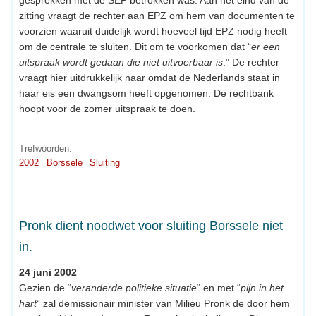
gesprekken met de SEP betrokken was. Aan het eind van de
zitting vraagt de rechter aan EPZ om hem van documenten te
voorzien waaruit duidelijk wordt hoeveel tijd EPZ nodig heeft
om de centrale te sluiten. Dit om te voorkomen dat “
er een
uitspraak wordt gedaan die niet uitvoerbaar is
.” De rechter
vraagt hier uitdrukkelijk naar omdat de Nederlands staat in
haar eis een dwangsom heeft opgenomen. De rechtbank
hoopt voor de zomer uitspraak te doen.
Trefwoorden:
2002
Borssele
Sluiting
Pronk dient noodwet voor sluiting Borssele niet
in.
24 juni 2002
Gezien de “
veranderde politieke situatie
“ en met “
pijn in het
hart
“ zal demissionair minister van Milieu Pronk de door hem