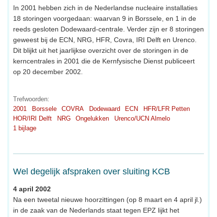
In 2001 hebben zich in de Nederlandse nucleaire installaties
18 storingen voorgedaan: waarvan 9 in Borssele, en 1 in de
reeds gesloten Dodewaard-centrale. Verder zijn er 8 storingen
geweest bij de ECN, NRG, HFR, Covra, IRI Delft en Urenco.
Dit blijkt uit het jaarlijkse overzicht over de storingen in de
kerncentrales in 2001 die de Kernfysische Dienst publiceert
op 20 december 2002.
Trefwoorden:
2001
Borssele
COVRA
Dodewaard
ECN
HFR/LFR Petten
HOR/IRI Delft
NRG
Ongelukken
Urenco/UCN Almelo
1 bijlage
Wel degelijk afspraken over sluiting KCB
4 april 2002
Na een tweetal nieuwe hoorzittingen (op 8 maart en 4 april jl.)
in de zaak van de Nederlands staat tegen EPZ lijkt het