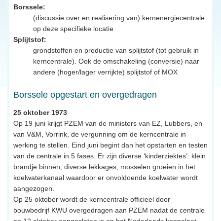
Borssele:
(discussie over en realisering van) kernenergiecentrale
op deze specifieke locatie
Splijtstof:
grondstoffen en productie van splijtstof (tot gebruik in
kerncentrale). Ook de omschakeling (conversie) naar
andere (hoger/lager verrijkte) splijtstof of MOX
Borssele opgestart en overgedragen
25 oktober 1973
Op 19 juni krijgt PZEM van de ministers van EZ, Lubbers, en
van V&M, Vorrink, de vergunning om de kerncentrale in
werking te stellen. Eind juni begint dan het opstarten en testen
van de centrale in 5 fases. Er zijn diverse ‘kinderziektes’: klein
brandje binnen, diverse lekkages, mosselen groeien in het
koelwaterkanaal waardoor er onvoldoende koelwater wordt
aangezogen.
Op 25 oktober wordt de kerncentrale officieel door
bouwbedrijf KWU overgedragen aan PZEM nadat de centrale
op 12 oktober aangesloten is op het Nederlands koppelnet.