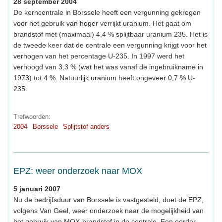
28 september 2004
De kerncentrale in Borssele heeft een vergunning gekregen
voor het gebruik van hoger verrijkt uranium. Het gaat om
brandstof met (maximaal) 4,4 % splijtbaar uranium 235. Het is
de tweede keer dat de centrale een vergunning krijgt voor het
verhogen van het percentage U-235. In 1997 werd het
verhoogd van 3,3 % (wat het was vanaf de ingebruikname in
1973) tot 4 %. Natuurlijk uranium heeft ongeveer 0,7 % U-
235.
Trefwoorden:
2004
Borssele
Splijtstof anders
EPZ: weer onderzoek naar MOX
5 januari 2007
Nu de bedrijfsduur van Borssele is vastgesteld, doet de EPZ,
volgens Van Geel, weer onderzoek naar de mogelijkheid van
het gebruik van MOX-brandstof in de centrale. Een eerder