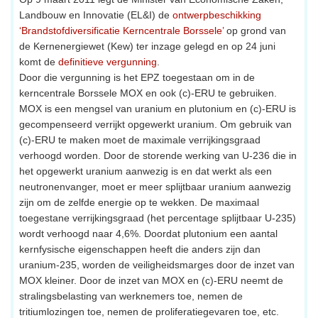
Landbouw en Innovatie (EL&I) de
ontwerpbeschikking
‘Brandstofdiversificatie Kerncentrale Borssele’
op grond van
de Kernenergiewet (Kew) ter inzage gelegd en op 24 juni
komt de
definitieve vergunning
.
Door die vergunning is het EPZ toegestaan om in de
kerncentrale Borssele MOX en ook (c)-ERU te gebruiken.
MOX is een mengsel van uranium en plutonium en (c)-ERU is
gecompenseerd verrijkt opgewerkt uranium. Om gebruik van
(c)-ERU te maken moet de maximale verrijkingsgraad
verhoogd worden. Door de storende werking van U-236 die in
het opgewerkt uranium aanwezig is en dat werkt als een
neutronenvanger, moet er meer splijtbaar uranium aanwezig
zijn om de zelfde energie op te wekken. De maximaal
toegestane verrijkingsgraad (het percentage splijtbaar U-235)
wordt verhoogd naar 4,6%. Doordat plutonium een aantal
kernfysische eigenschappen heeft die anders zijn dan
uranium-235, worden de veiligheidsmarges door de inzet van
MOX kleiner. Door de inzet van MOX en (c)-ERU neemt de
stralingsbelasting van werknemers toe, nemen de
tritiumlozingen toe, nemen de proliferatiegevaren toe, etc.