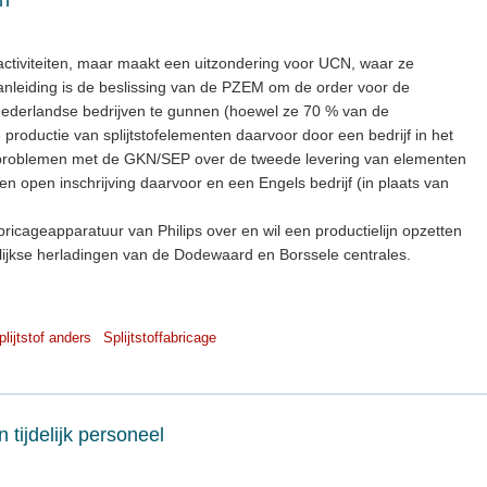
activiteiten, maar maakt een uitzondering voor UCN, waar ze
aanleiding is de beslissing van de PZEM om de order voor de
 Nederlandse bedrijven te gunnen (hoewel ze 70 % van de
oductie van splijtstofelementen daarvoor door een bedrijf in het
er problemen met de GKN/SEP over de tweede levering van elementen
n open inschrijving daarvoor en een Engels bedrijf (in plaats van
icageapparatuur van Philips over en wil een productielijn opzetten
rlijkse herladingen van de Dodewaard en Borssele centrales.
plijtstof anders
Splijtstoffabricage
tijdelijk personeel