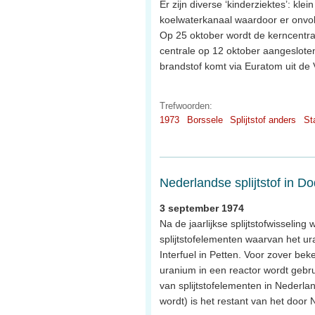
Er zijn diverse ‘kinderziektes’: kl
koelwaterkanaal waardoor er onvo
Op 25 oktober wordt de kerncentr
centrale op 12 oktober aangesloten
brandstof komt via Euratom uit de 
Trefwoorden:
1973
Borssele
Splijtstof anders
St
Nederlandse splijtstof in 
3 september 1974
Na de jaarlijkse splijtstofwisseli
splijtstofelementen waarvan het ura
Interfuel in Petten. Voor zover beke
uranium in een reactor wordt gebrui
van splijtstofelementen in Nederlan
wordt) is het restant van het doo