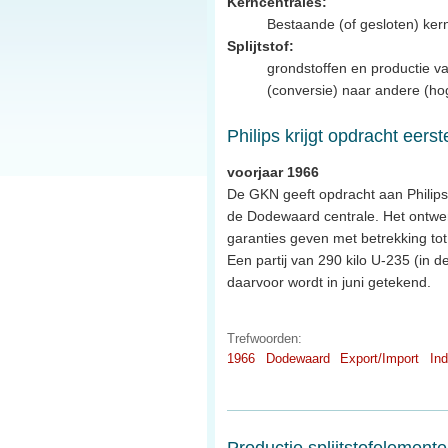
Kerncentrales:
Bestaande (of gesloten) ker
Splijtstof:
grondstoffen en productie va
(conversie) naar andere (hoge
Philips krijgt opdracht ee
voorjaar 1966
De GKN geeft opdracht aan Philips 
de Dodewaard centrale. Het ontwerp 
garanties geven met betrekking to
Een partij van 290 kilo U-235 (in 
daarvoor wordt in juni getekend.
Trefwoorden:
1966
Dodewaard
Export/Import
Ind
Productie splijtstofelement