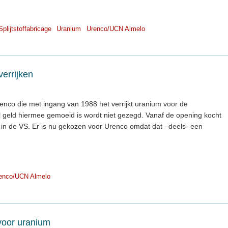
Splijtstoffabricage
Uranium
Urenco/UCN Almelo
errijken
enco die met ingang van 1988 het verrijkt uranium voor de
l geld hiermee gemoeid is wordt niet gezegd. Vanaf de opening kocht
 in de VS. Er is nu gekozen voor Urenco omdat dat –deels- een
enco/UCN Almelo
 voor uranium