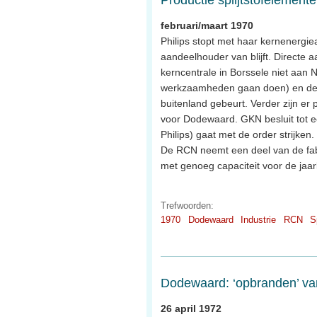
februari/maart 1970
Philips stopt met haar kernenergie
aandeelhouder van blijft. Directe 
kerncentrale in Borssele niet aan
werkzaamheden gaan doen) en de pr
buitenland gebeurt. Verder zijn 
voor Dodewaard. GKN besluit tot ee
Philips) gaat met de order strijken.
De RCN neemt een deel van de fabr
met genoeg capaciteit voor de jaa
Trefwoorden:
1970
Dodewaard
Industrie
RCN
S
Dodewaard: ‘opbranden’ van 
26 april 1972