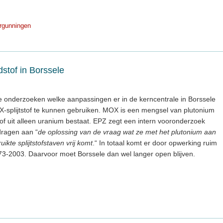
rgunningen
tof in Borssele
 onderzoeken welke aanpassingen er in de kerncentrale in Borssele
X-splijtstof te kunnen gebruiken. MOX is een mengsel van plutonium
tstof uit alleen uranium bestaat. EPZ zegt een intern vooronderzoek
dragen aan “
de oplossing van de vraag wat ze met het plutonium aan
ikte splijtstofstaven vrij komt
.“ In totaal komt er door opwerking ruim
73-2003. Daarvoor moet Borssele dan wel langer open blijven.