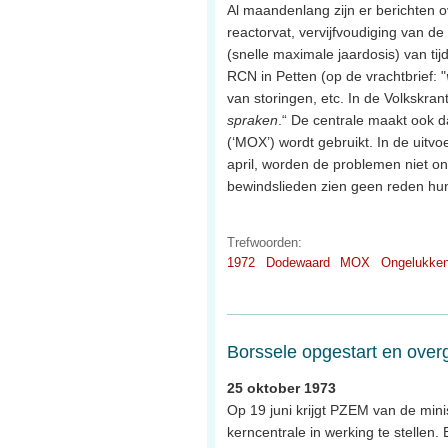
Al maandenlang zijn er berichten 
reactorvat, vervijfvoudiging van de 
(snelle maximale jaardosis) van tijd
RCN in Petten (op de vrachtbrief: "
van storingen, etc. In de Volkskran
spraken
.“ De centrale maakt ook d
(‘MOX’) wordt gebruikt. In de uitvo
april, worden de problemen niet on
bewindslieden zien geen reden hun 
Trefwoorden:
1972
Dodewaard
MOX
Ongelukke
Borssele opgestart en ove
25 oktober 1973
Op 19 juni krijgt PZEM van de min
kerncentrale in werking te stellen. 