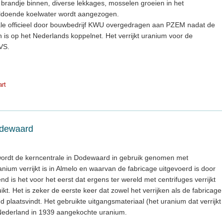
ein brandje binnen, diverse lekkages, mosselen groeien in het
ldoende koelwater wordt aangezogen.
ale officieel door bouwbedrijf KWU overgedragen aan PZEM nadat de
 is op het Nederlands koppelnet. Het verrijkt uranium voor de
VS.
art
Dodewaard
ng wordt de kerncentrale in Dodewaard in gebruik genomen met
nium verrijkt is in Almelo en waarvan de fabricage uitgevoerd is door
nd is het voor het eerst dat ergens ter wereld met centrifuges verrijkt
kt. Het is zeker de eerste keer dat zowel het verrijken als de fabricage
d plaatsvindt. Het gebruikte uitgangsmateriaal (het uranium dat verrijkt
r Nederland in 1939 aangekochte uranium.