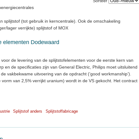
Sorteer
nenergiecentrales
n splijtstof (tot gebruik in kerncentrale). Ook de omschakeling
r/lager verrijkte) splijtstof of MOX
rste elementen Dodewaard
voor de levering van de splijtstofelementen voor de eerste kern van
en de specificaties zijn van General Electric, Philips moet uitsluitend
t de vakbekwame uitvoering van de opdracht (‘good workmanship’).
de vorm van 2,5% verrijkt uranium) wordt in de VS gekocht. Het contract
ustrie
Splijtstof anders
Splijtstoffabricage
en