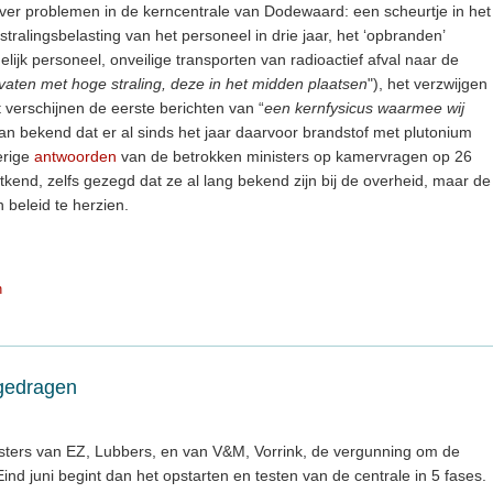
over problemen in de kerncentrale van Dodewaard: een scheurtje in het
stralingsbelasting van het personeel in drie jaar, het ‘opbranden’
elijk personeel, onveilige transporten van radioactief afval naar de
vaten met hoge straling, deze in het midden plaatsen
"), het verzwijgen
t verschijnen de eerste berichten van “
een kernfysicus waarmee wij
an bekend dat er al sinds het jaar daarvoor brandstof met plutonium
erige
antwoorden
van de betrokken ministers op kamervragen op 26
tkend, zelfs gezegd dat ze al lang bekend zijn bij de overheid, maar de
beleid te herzien.
n
rgedragen
isters van EZ, Lubbers, en van V&M, Vorrink, de vergunning om de
Eind juni begint dan het opstarten en testen van de centrale in 5 fases.