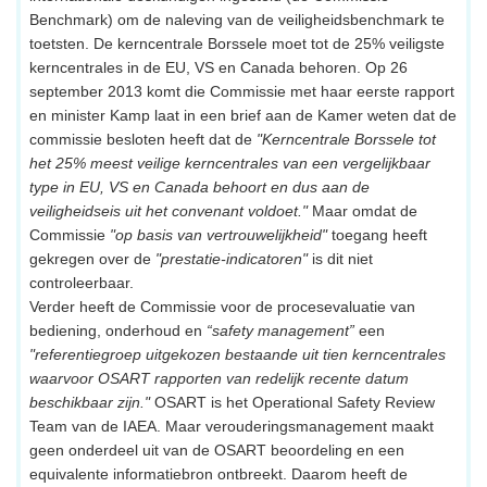
Benchmark) om de naleving van de veiligheidsbenchmark te
toetsten. De kerncentrale Borssele moet tot de 25% veiligste
kerncentrales in de EU, VS en Canada behoren. Op 26
september 2013 komt die Commissie met haar eerste rapport
en minister Kamp laat in een brief aan de Kamer weten dat de
commissie besloten heeft dat de
"Kerncentrale Borssele tot
het 25% meest veilige kerncentrales van een vergelijkbaar
type in EU, VS en Canada behoort en dus aan de
veiligheidseis uit het convenant voldoet."
Maar omdat de
Commissie
"op basis van vertrouwelijkheid"
toegang heeft
gekregen over de
"prestatie-indicatoren"
is dit niet
controleerbaar.
Verder heeft de Commissie voor de procesevaluatie van
bediening, onderhoud en
“safety management”
een
"referentiegroep uitgekozen bestaande uit tien kerncentrales
waarvoor OSART rapporten van redelijk recente datum
beschikbaar zijn."
OSART is het Operational Safety Review
Team van de IAEA. Maar verouderingsmanagement maakt
geen onderdeel uit van de OSART beoordeling en een
equivalente informatiebron ontbreekt. Daarom heeft de