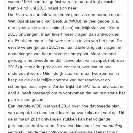
waarin 100% controle geëist wordt, maar dat legt minister
Kamp eind juni 2013 naast zich neer.
Dat Plan van aanpak wordt vervolgens via een beroep op de
Wet Openbaarheid van Bestuur (WOB) na veel gedoe (o.a.
een cyber-actie van stichting Laka) eindelijk vlak voor Kerst
2013 ontvangen, maar levert meer vragen dan antwoorden
op. Er blijken maar liefst twee versies te zijn van het plan. De
eerste versie (januari 2013) is naar aanleiding van vragen en
opmerkingen van het ministerie aangepast. Maar vreemd
genoeg is het tweede en definitieve plan van aanpak (februari
2013) juist minder precies en concreet over wat en hoe
onderzocht wordt. Uiteindelijk staan er maar twee zinnen in
het plan die de feitelijke controle van het reactorvat op
scheurtjes beschrijven. Verder blijkt dat EPZ haar advocaat in
april al heeft gevraagd om te voorkomen dat het ministerie het
plan vrij zou geven.
Een vervolg-WOB in januari 2014 over hoe dat tweede plan
van aanpak tot stand komt levert aanvankelijk niet veel op. Uit
de in maart 2014 ontvangen stukken kan het volgende
gereconstrueerd worden: Na verwerking van
“een mondeling
verzoek”
van de toezichthouder Kernfysische Dienst (d.w.z.