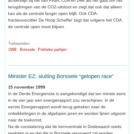
achterblijft bij die van PvdA, CDA en D66 als het gaat om het
terugdringen van de CO2-uitstoot en zegt dat ook dat alleen
kan als de centrale langer open blijft. Ook CDA-
fractievoorzitter De Hoop Scheffer zegt dat volgens het CDA
de centrale open moet blijven.
Trefwoorden:
1998
Borssele
Politieke partijen
Minister EZ: sluiting Borssele “gelopen race”
15 november 1999
In de Derde Energienota is aangekondigd dat ten minste eens
in de vier jaar een energierapport zou verschijnen. In dit
eerste Energierapport wordt terug gekeken naar de
ontwikkelingen in de afgelopen jaren en worden lijnen uitgezet
naar de toekomst.
Na de constatering dat de kerncentrale in Dodewaard reeds
gesloten is en dat die in Borssele vervroegd zal worden