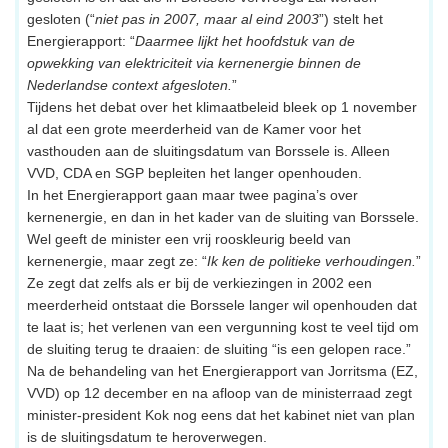
gesloten (“
niet pas in 2007, maar al eind 2003
”) stelt het
Energierapport: “
Daarmee lijkt het hoofdstuk van de
opwekking van elektriciteit via kernenergie binnen de
Nederlandse context afgesloten.
”
Tijdens het debat over het klimaatbeleid bleek op 1 november
al dat een grote meerderheid van de Kamer voor het
vasthouden aan de sluitingsdatum van Borssele is. Alleen
VVD, CDA en SGP bepleiten het langer openhouden.
In het Energierapport gaan maar twee pagina’s over
kernenergie, en dan in het kader van de sluiting van Borssele.
Wel geeft de minister een vrij rooskleurig beeld van
kernenergie, maar zegt ze: “
Ik ken de politieke verhoudingen.
”
Ze zegt dat zelfs als er bij de verkiezingen in 2002 een
meerderheid ontstaat die Borssele langer wil openhouden dat
te laat is; het verlenen van een vergunning kost te veel tijd om
de sluiting terug te draaien: de sluiting “is een gelopen race.”
Na de behandeling van het Energierapport van Jorritsma (EZ,
VVD) op 12 december en na afloop van de ministerraad zegt
minister-president Kok nog eens dat het kabinet niet van plan
is de sluitingsdatum te heroverwegen.