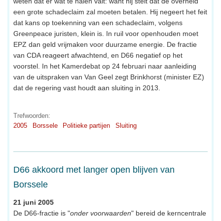
weten dat er wat te halen valt: want hij stelt dat de overheid
een grote schadeclaim zal moeten betalen. Hij negeert het feit
dat kans op toekenning van een schadeclaim, volgens
Greenpeace juristen, klein is. In ruil voor openhouden moet
EPZ dan geld vrijmaken voor duurzame energie. De fractie
van CDA reageert afwachtend, en D66 negatief op het
voorstel. In het Kamerdebat op 24 februari naar aanleiding
van de uitspraken van Van Geel zegt Brinkhorst (minister EZ)
dat de regering vast houdt aan sluiting in 2013.
Trefwoorden:
2005
Borssele
Politieke partijen
Sluiting
D66 akkoord met langer open blijven van
Borssele
21 juni 2005
De D66-fractie is "
onder voorwaarden
" bereid de kerncentrale