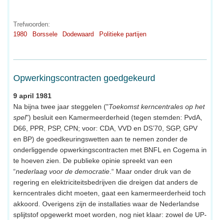
Trefwoorden:
1980
Borssele
Dodewaard
Politieke partijen
Opwerkingscontracten goedgekeurd
9 april 1981
Na bijna twee jaar steggelen ("
Toekomst kerncentrales op het
spel
") besluit een Kamermeerderheid (tegen stemden: PvdA,
D66, PPR, PSP, CPN; voor: CDA, VVD en DS’70, SGP, GPV
en BP) de goedkeuringswetten aan te nemen zonder de
onderliggende opwerkingscontracten met BNFL en Cogema in
te hoeven zien. De publieke opinie spreekt van een
“
nederlaag voor de democratie
.“ Maar onder druk van de
regering en elektriciteitsbedrijven die dreigen dat anders de
kerncentrales dicht moeten, gaat een kamermeerderheid toch
akkoord. Overigens zijn de installaties waar de Nederlandse
splijtstof opgewerkt moet worden, nog niet klaar: zowel de UP-