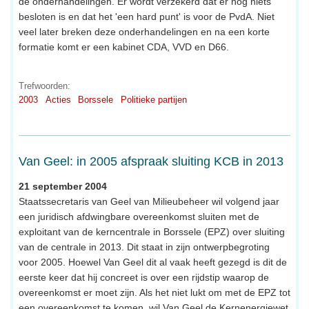
de onderhandelingen. Er wordt verzekerd dat er nog niets
besloten is en dat het 'een hard punt' is voor de PvdA. Niet
veel later breken deze onderhandelingen en na een korte
formatie komt er een kabinet CDA, VVD en D66.
Trefwoorden:
2003
Acties
Borssele
Politieke partijen
Van Geel: in 2005 afspraak sluiting KCB in 2013
21 september 2004
Staatssecretaris van Geel van Milieubeheer wil volgend jaar
een juridisch afdwingbare overeenkomst sluiten met de
exploitant van de kerncentrale in Borssele (EPZ) over sluiting
van de centrale in 2013. Dit staat in zijn ontwerpbegroting
voor 2005. Hoewel Van Geel dit al vaak heeft gezegd is dit de
eerste keer dat hij concreet is over een rijdstip waarop de
overeenkomst er moet zijn. Als het niet lukt om met de EPZ tot
een overeenkomst te komen, wil Van Geel de Kernenergiewet