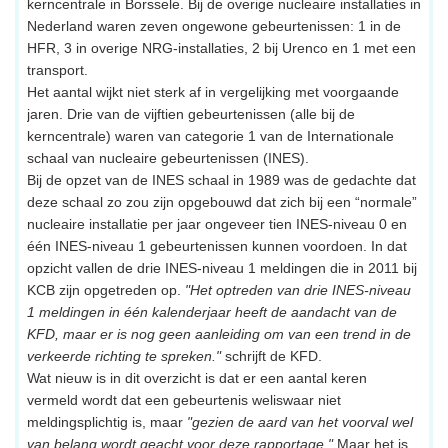
kerncentrale in Borssele. Bij de overige nucleaire installaties in
Nederland waren zeven ongewone gebeurtenissen: 1 in de
HFR, 3 in overige NRG-installaties, 2 bij Urenco en 1 met een
transport.
Het aantal wijkt niet sterk af in vergelijking met voorgaande
jaren. Drie van de vijftien gebeurtenissen (alle bij de
kerncentrale) waren van categorie 1 van de Internationale
schaal van nucleaire gebeurtenissen (INES).
Bij de opzet van de INES schaal in 1989 was de gedachte dat
deze schaal zo zou zijn opgebouwd dat zich bij een “normale”
nucleaire installatie per jaar ongeveer tien INES-niveau 0 en
één INES-niveau 1 gebeurtenissen kunnen voordoen. In dat
opzicht vallen de drie INES-niveau 1 meldingen die in 2011 bij
KCB zijn opgetreden op.
"Het optreden van drie INES-niveau
1 meldingen in één kalenderjaar heeft de aandacht van de
KFD, maar er is nog geen aanleiding om van een trend in de
verkeerde richting te spreken."
schrijft de KFD.
Wat nieuw is in dit overzicht is dat er een aantal keren
vermeld wordt dat een gebeurtenis weliswaar niet
meldingsplichtig is, maar
"gezien de aard van het voorval wel
van belang wordt geacht voor deze rapportage."
Maar het is