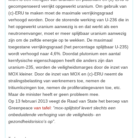
gecompenseerd verrijkt opgewerkt uranium. Om gebruik van
(c)-ERU te maken moet de maximale verrijkingsgraad
verhoogd worden. Door de storende werking van U-236 die in
het opgewerkt uranium aanwezig is en dat werkt als een
neutronenvanger, moet er meer splijtbaar uranium aanwezig
zijn om de zelfde energie op te wekken. De maximaal
toegestane verrijkingsgraad (het percentage splijtbaar U-235)
wordt verhoogd naar 4,6%. Doordat plutonium een aantal
kernfysische eigenschappen heeft die anders zijn dan
uranium-235, worden de veiligheidsmarges door de inzet van
MOX kleiner. Door de inzet van MOX en (c)-ERU neemt de
stralingsbelasting van werknemers toe, nemen de
tritiumlozingen toe, nemen de proliferatiegevaren toe, etc.
Maar de minister heeft er geen probleem mee.
Op 13 februari 2013 veegt de Raad van State het beroep van
Greenpeace
van tafel
:
“mox-splijtstof levert slechts een
onbeduidende verhoging van de veiligheids- en
gezondheidsrisico's op”
.