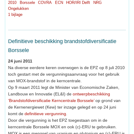
2010
Borssele
COVRA
ECN
HOR/IRI Delft
NRG
Ongelukken
1 bijlage
Definitieve beschikking brandstofdiversificatie
Borssele
24 juni 2011
Na diverse eerdere keren overwogen is de EPZ op 8 juli 2010
toch gestart met de vergunningsaanvraag voor het gebruik
van MOX-brandstof in de kerncentrale.
Op 9 maart 2011 legt de Minister van Economische Zaken,
Landbouw en Innovatie (EL&I) de
ontwerpbeschikking
‘Brandstofdiversificatie Kerncentrale Borssele’
op grond van
de Kernenergiewet (Kew) ter inzage gelegd en op 24 juni
komt de
definitieve vergunning
.
Door die vergunning is het EPZ toegestaan om in de
kerncentrale Borssele MOX en ook (c)-ERU te gebruiken.
MOX is een mengsel van uranium en plutonium en (c)-ERU is