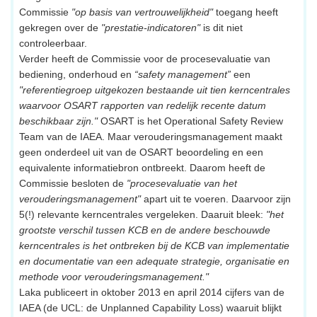
Commissie
"op basis van vertrouwelijkheid"
toegang heeft
gekregen over de
"prestatie-indicatoren"
is dit niet
controleerbaar.
Verder heeft de Commissie voor de procesevaluatie van
bediening, onderhoud en
“safety management”
een
"referentiegroep uitgekozen bestaande uit tien kerncentrales
waarvoor OSART rapporten van redelijk recente datum
beschikbaar zijn."
OSART is het Operational Safety Review
Team van de IAEA. Maar verouderingsmanagement maakt
geen onderdeel uit van de OSART beoordeling en een
equivalente informatiebron ontbreekt. Daarom heeft de
Commissie besloten de
"procesevaluatie van het
verouderingsmanagement"
apart uit te voeren. Daarvoor zijn
5(!) relevante kerncentrales vergeleken. Daaruit bleek:
"het
grootste verschil tussen KCB en de andere beschouwde
kerncentrales is het ontbreken bij de KCB van implementatie
en documentatie van een adequate strategie, organisatie en
methode voor verouderingsmanagement."
Laka publiceert in oktober 2013 en april 2014 cijfers van de
IAEA (de UCL: de Unplanned Capability Loss) waaruit blijkt