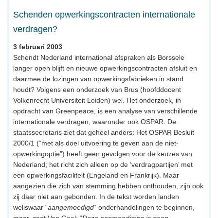
Schenden opwerkingscontracten internationale
verdragen?
3 februari 2003
Schendt Nederland international afspraken als Borssele
langer open blijft en nieuwe opwerkingscontracten afsluit en
daarmee de lozingen van opwerkingsfabrieken in stand
houdt? Volgens een onderzoek van Brus (hoofddocent
Volkenrecht Universiteit Leiden) wel. Het onderzoek, in
opdracht van Greenpeace, is een analyse van verschillende
internationale verdragen, waaronder ook OSPAR. De
staatssecretaris ziet dat geheel anders: Het OSPAR Besluit
2000/1 (“met als doel uitvoering te geven aan de niet-
opwerkingoptie”) heeft geen gevolgen voor de keuzes van
Nederland; het richt zich alleen op de ‘verdragpartijen’ met
een opwerkingsfaciliteit (Engeland en Frankrijk). Maar
aangezien die zich van stemming hebben onthouden, zijn ook
zij daar niet aan gebonden. In de tekst worden landen
weliswaar “
aangemoedigd
“ onderhandelingen te beginnen,
maar, zegt Van Geel: “
Deze aanmoediging is geen