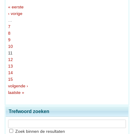
« eerste
‹ vorige
…
7
8
9
10
11
12
13
14
15
volgende ›
laatste »
Trefwoord zoeken
Zoek binnen de resultaten