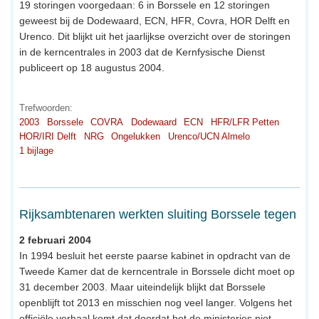
19 storingen voorgedaan: 6 in Borssele en 12 storingen
geweest bij de Dodewaard, ECN, HFR, Covra, HOR Delft en
Urenco. Dit blijkt uit het jaarlijkse overzicht over de storingen
in de kerncentrales in 2003 dat de Kernfysische Dienst
publiceert op 18 augustus 2004.
Trefwoorden:
2003
Borssele
COVRA
Dodewaard
ECN
HFR/LFR Petten
HOR/IRI Delft
NRG
Ongelukken
Urenco/UCN Almelo
1 bijlage
Rijksambtenaren werkten sluiting Borssele tegen
2 februari 2004
In 1994 besluit het eerste paarse kabinet in opdracht van de
Tweede Kamer dat de kerncentrale in Borssele dicht moet op
31 december 2003. Maar uiteindelijk blijkt dat Borssele
openblijft tot 2013 en misschien nog veel langer. Volgens het
officiële verhaal komt dat doordat het de ministeries niet