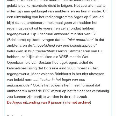
gelukt is de kerncentrale dicht te krijgen. Het zou allemaal te
wijten zijn aan geklungel van ambtenaren en hun minister. Uit
een uitzending van het radioprogramma Argos op 9 januari
blijkt dat de ambtenaren helemaal geen zin hadden het
regeringsbesluit uit te voeren en zelfs ronduit hebben
tegengewerkt. Op 2 februari antwoord minister van EZ
(Brinkhorst) op kamervragen dat het “
niet onoorbaar
“ is dat
ambtenaren de “
mogelijkheid van een beleidswijziging
“
betrekken in hun “
gedachtewisseling
.” Ambtenaren van EZ
hebben, zo blijkt uit stukken die WISE met de Wet
Openbaarheid van Bestuur heeft gekregen, actief de
kabinetsbeslissing dat Borssele eind 2003 moest sluiten
tegengewerkt. Maar volgens Brinkhorst is het niet uitvoeren
van beleid normaal; “
zeker in het begin van een
ambtsperiode
.” Ook is het volgens hem heel normaal dat
ambtenaren actief de EPZ wijzen op het feit dat het verstandig
zou kunnen zijn partij te worden in de rechtszaak.
De Argos uitzending van 9 januari
(
internet archive
)