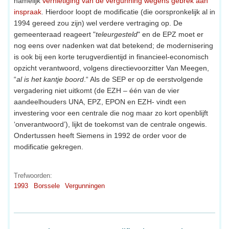
namelijk
vernietiging van de vergunning wegens gebrek aan
inspraak
. Hierdoor loopt de modificatie (die oorspronkelijk al in
1994 gereed zou zijn) wel verdere vertraging op. De
gemeenteraad reageert "
teleurgesteld
" en de EPZ moet er
nog eens over nadenken wat dat betekend; de modernisering
is ook bij een korte terugverdientijd in financieel-economisch
opzicht verantwoord, volgens directievoorzitter Van Meegen,
“
al is het kantje boord
.“ Als de SEP er op de eerstvolgende
vergadering niet uitkomt (de EZH – één van de vier
aandeelhouders UNA, EPZ, EPON en EZH- vindt een
investering voor een centrale die nog maar zo kort openblijft
‘onverantwoord’), lijkt de toekomst van de centrale ongewis.
Ondertussen heeft Siemens in 1992 de order voor de
modificatie gekregen.
Trefwoorden:
1993
Borssele
Vergunningen