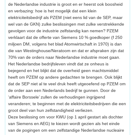
de Nederlandse industrie is groot en er heerst ook boosheid
en verbazing: hoe is het mogelijk dat een klein
elektriciteitsbedrijf als PZEM (niet eens lid van de SEP, maar
wel van de GKN) zulke beslissingen met zulke verstrekkende
gevolgen voor de industrie zelfstandig kan nemen? PZEM
verklaart dat de offerte van Siemens 10 % goedkoper (f 250
miljoen DM, volgens het blad Atomwirtschaft in 1970) is dan
die van Westinghouse/Neratoom en dat er afspraken zijn dat
70% van de orders naar Nederlandse industrie moet gaan.
Het Nederlandse bedrijfsleven vindt dat ze onheus is
bejegend en het blijkt dat de overheid geen machtsmiddel
heeft om PZEM op andere gedachten te brengen. Ook blijkt
dat de SEP niet al te veel druk heeft utgeoefend op PZEM om
de order aan een Nederlands bedrijf te gunnen. Door de
‘affaire Borssele’ zullen de verhoudingen ingrijpend
veranderen; te beginnen met de elektriciteitsbedrijven die een
groot deel van hun zelfstandigheid verliezen.
Deze beslissing om voor KWU (op 1 april gestart als dochter
van Siemens en AEG) te kiezen wordt gezien als het einde
van de pogingen om een zelfstandige Nederlandse nucleaire