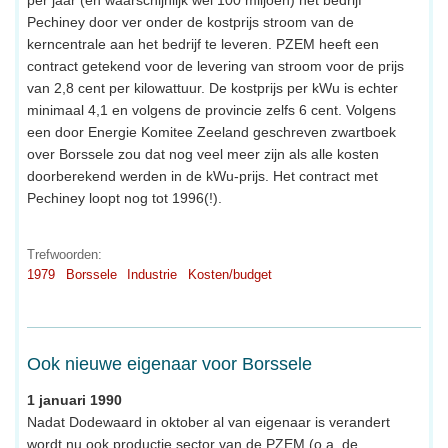
per jaar (en waarschijnlijk wel 100 miljoen) het bedrijf
Pechiney door ver onder de kostprijs stroom van de
kerncentrale aan het bedrijf te leveren. PZEM heeft een
contract getekend voor de levering van stroom voor de prijs
van 2,8 cent per kilowattuur. De kostprijs per kWu is echter
minimaal 4,1 en volgens de provincie zelfs 6 cent. Volgens
een door Energie Komitee Zeeland geschreven zwartboek
over Borssele zou dat nog veel meer zijn als alle kosten
doorberekend werden in de kWu-prijs. Het contract met
Pechiney loopt nog tot 1996(!).
Trefwoorden:
1979
Borssele
Industrie
Kosten/budget
Ook nieuwe eigenaar voor Borssele
1 januari 1990
Nadat Dodewaard in oktober al van eigenaar is verandert
wordt nu ook productie sector van de PZEM (o.a. de