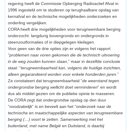
regering heeft de Commissie Opberging Radioactief Afval in
1996 ingesteld om te studeren op terughaalbare opslag van
kernafval en de technische mogelijkheden onderzoeken en
onderling vergelijken.
CORA heeft drie mogelijkheden voor terugneembare berging
onderzocht: langdurig bovengronds en ondergronds in
steenzoutformaties of in diepgelegen kleilagen.
Voor geen van de drie opties zijn er volgens het rapport
“
problemen naar voren gekomen die de technisch uitvoering
in de weg zouden kunnen staan
,” maar in dezelfde conclusie
staat: “
terugneembaarheid kan, volgens de huidige inzichten,
alleen gegarandeerd worden voor enkele honderden jaren
.”
Ze constateert dat terugneembaarheid “
de weerstand tegen
ondergrondse berging wellicht doet verminderen
“ en wordt
dus als middel gezien om de publieke opinie te masseren.
De CORA zegt dat ondergrondse opslag op den duur
“
noodzakelijk
“ is en beveelt aan het “
onderzoek naar de
technische en maatschappelijke aspecten van terugneembare
berging (…) voort te zetten. Samenwerking met het
buitenland, met name België en Duitsland, is daarbij