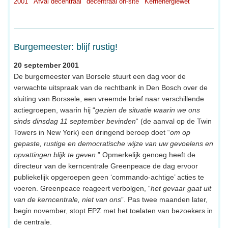
2001
Afval decentraal
decentraal on-site
Kernenergiewet
Burgemeester: blijf rustig!
20 september 2001
De burgemeester van Borsele stuurt een dag voor de
verwachte uitspraak van de rechtbank in Den Bosch over de
sluiting van Borssele, een vreemde brief naar verschillende
actiegroepen, waarin hij “
gezien de situatie waarin we ons
sinds dinsdag 11 september bevinden
“ (de aanval op de Twin
Towers in New York) een dringend beroep doet “
om op
gepaste, rustige en democratische wijze van uw gevoelens en
opvattingen blijk te geven
.” Opmerkelijk genoeg heeft de
directeur van de kerncentrale Greenpeace de dag ervoor
publiekelijk opgeroepen geen ‘commando-achtige’ acties te
voeren. Greenpeace reageert verbolgen, “
het gevaar gaat uit
van de kerncentrale, niet van ons
”. Pas twee maanden later,
begin november, stopt EPZ met het toelaten van bezoekers in
de centrale.