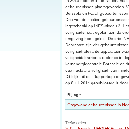
In 2013 hebben in de Nederlandse n
gebeurtenissen plaatsgevonden. Vi
Borssele en twaalf gebeurtenissen b
Drie van de zestien gebeurtenissen 
ingeschaald op INES-niveau 2. Het 
veiligheidsmaatregelen aan de orde
omgeving heeft geleid. De drie IN
Daarnaast zijn vier gebeurtenissen
veiligheidrelevante apparatuur waa
veiligheidsbarrières (defence in d
kernenergiecentrale Borssele en dr
qua nucleaire veiligheid, van min
Dit blijkt uit de "Rapportage onge
op 8 juli 2014 gepubliceerd is door
Bijlage
Ongewone gebeurtenissen in Nede
Trefwoorden:
2013
Borssele
HFR/LFR Petten
Me