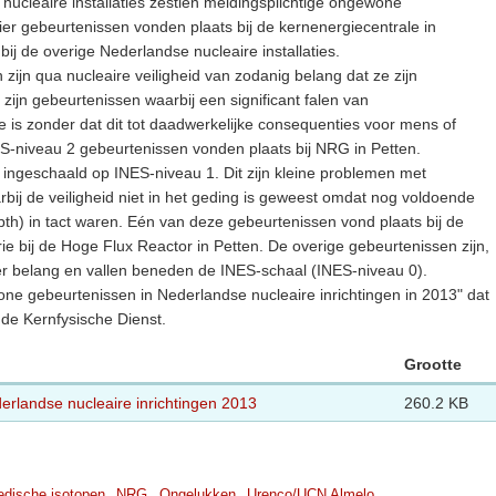
ucleaire installaties zestien meldingsplichtige ongewone
er gebeurtenissen vonden plaats bij de kernenergiecentrale in
ij de overige Nederlandse nucleaire installaties.
zijn qua nucleaire veiligheid van zodanig belang dat ze zijn
zijn gebeurtenissen waarbij een significant falen van
 is zonder dat dit tot daadwerkelijke consequenties voor mens of
ES-niveau 2 gebeurtenissen vonden plaats bij NRG in Petten.
 ingeschaald op INES-niveau 1. Dit zijn kleine problemen met
rbij de veiligheid niet in het geding is geweest omdat nog voldoende
epth) in tact waren. Eén van deze gebeurtenissen vond plaats bij de
ie bij de Hoge Flux Reactor in Petten. De overige gebeurtenissen zijn,
der belang en vallen beneden de INES-schaal (INES-niveau 0).
wone gebeurtenissen in Nederlandse nucleaire inrichtingen in 2013" dat
 de Kernfysische Dienst.
Grootte
rlandse nucleaire inrichtingen 2013
260.2 KB
dische isotopen
NRG
Ongelukken
Urenco/UCN Almelo