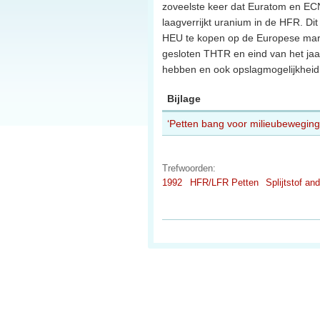
zoveelste keer dat Euratom en EC
laagverrijkt uranium in de HFR. Dit
HEU te kopen op de Europese markt; 
gesloten THTR en eind van het jaa
hebben en ook opslagmogelijkheid 
Bijlage
‘Petten bang voor milieubeweging’
Trefwoorden:
1992
HFR/LFR Petten
Splijtstof an