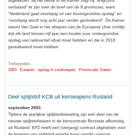
afgewezen. Bij het debat in de Kamer zegt hij “
enigszins
verbaasd
“ te zijn over de brief van de 8 provincies, want
“
Nederland gaat voorlopig uit van bovengrondse opslag
“ en
“
voorlopig wordt nog acht jaar verder gestudeerd
". De Kamer
steunt Van Geel in het afwijzen van de Europese Unie richtlijn
dat elk land binnen vijf jaar een locatie voor ondergrondse
opslag van radioactief afval moet hebben en die in 2018
gerealiseerd moet hebben.
Trefwoorden:
2003
Euratom
opslag in zoutkoepels
Provinciale Staten
Deel splijtstof KCB uit kernwapens Rusland
september 2003
Tijdens de jaarlijkse splijtstofwisseling zijn een deel van de
nieuwe splijtstofstaven in de kerncentrale Borssele afkomstig
uit Rusland. EPZ heeft een (vierjarig) contract afgesloten voor
de levering van splijtstof waarbij hoog verrijkt uranium,