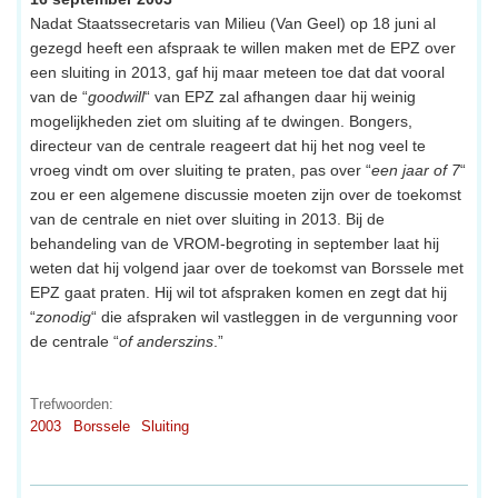
Nadat Staatssecretaris van Milieu (Van Geel) op 18 juni al
gezegd heeft een afspraak te willen maken met de EPZ over
een sluiting in 2013, gaf hij maar meteen toe dat dat vooral
van de “
goodwill
“ van EPZ zal afhangen daar hij weinig
mogelijkheden ziet om sluiting af te dwingen. Bongers,
directeur van de centrale reageert dat hij het nog veel te
vroeg vindt om over sluiting te praten, pas over “
een jaar of 7
“
zou er een algemene discussie moeten zijn over de toekomst
van de centrale en niet over sluiting in 2013. Bij de
behandeling van de VROM-begroting in september laat hij
weten dat hij volgend jaar over de toekomst van Borssele met
EPZ gaat praten. Hij wil tot afspraken komen en zegt dat hij
“
zonodig
“ die afspraken wil vastleggen in de vergunning voor
de centrale “
of anderszins
.”
Trefwoorden:
2003
Borssele
Sluiting