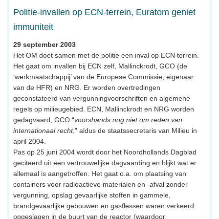
Politie-invallen op ECN-terrein, Euratom geniet
immuniteit
29 september 2003
Het OM doet samen met de politie een inval op ECN terrein.
Het gaat om invallen bij ECN zelf, Mallinckrodt, GCO (de
‘werkmaatschappij’ van de Europese Commissie, eigenaar
van de HFR) en NRG. Er worden overtredingen
geconstateerd van vergunningvoorschriften en algemene
regels op milieugebied. ECN, Mallinckrodt en NRG worden
gedagvaard, GCO “
voorshands nog niet om reden van
internationaal recht
,” aldus de staatssecretaris van Milieu in
april 2004.
Pas op 25 juni 2004 wordt door het Noordhollands Dagblad
geciteerd uit een vertrouwelijke dagvaarding en blijkt wat er
allemaal is aangetroffen. Het gaat o.a. om plaatsing van
containers voor radioactieve materialen en -afval zonder
vergunning, opslag gevaarlijke stoffen in gammele,
brandgevaarlijke gebouwen en gasflessen waren verkeerd
opgeslagen in de buurt van de reactor (waardoor