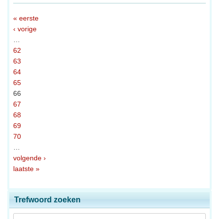
« eerste
‹ vorige
…
62
63
64
65
66
67
68
69
70
…
volgende ›
laatste »
Trefwoord zoeken