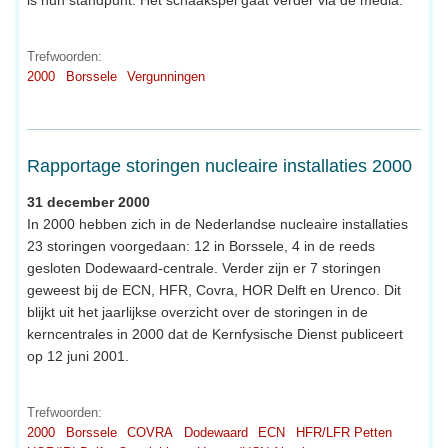
is hun standpunt. Het schaakspel gaat verder via de media.
Trefwoorden:
2000
Borssele
Vergunningen
Rapportage storingen nucleaire installaties 2000
31 december 2000
In 2000 hebben zich in de Nederlandse nucleaire installaties
23 storingen voorgedaan: 12 in Borssele, 4 in de reeds
gesloten Dodewaard-centrale. Verder zijn er 7 storingen
geweest bij de ECN, HFR, Covra, HOR Delft en Urenco. Dit
blijkt uit het jaarlijkse overzicht over de storingen in de
kerncentrales in 2000 dat de Kernfysische Dienst publiceert
op 12 juni 2001.
Trefwoorden:
2000
Borssele
COVRA
Dodewaard
ECN
HFR/LFR Petten