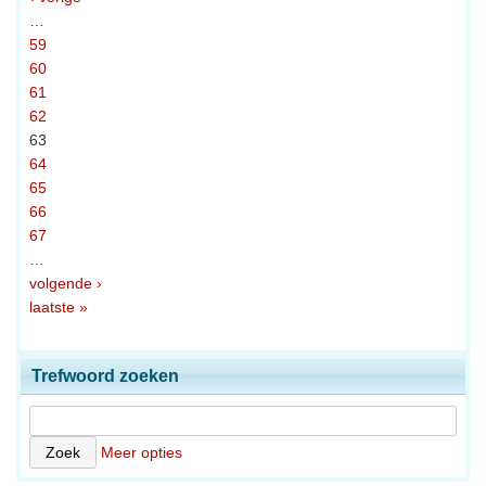
…
59
60
61
62
63
64
65
66
67
…
volgende ›
laatste »
Trefwoord zoeken
Meer opties