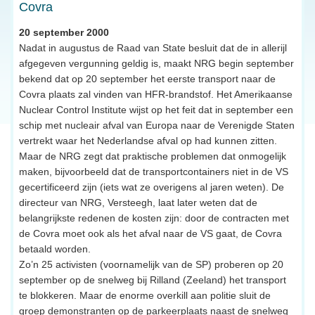
Covra
20 september 2000
Nadat in augustus de Raad van State besluit dat de in allerijl
afgegeven vergunning geldig is, maakt NRG begin september
bekend dat op 20 september het eerste transport naar de
Covra plaats zal vinden van HFR-brandstof. Het Amerikaanse
Nuclear Control Institute wijst op het feit dat in september een
schip met nucleair afval van Europa naar de Verenigde Staten
vertrekt waar het Nederlandse afval op had kunnen zitten.
Maar de NRG zegt dat praktische problemen dat onmogelijk
maken, bijvoorbeeld dat de transportcontainers niet in de VS
gecertificeerd zijn (iets wat ze overigens al jaren weten). De
directeur van NRG, Versteegh, laat later weten dat de
belangrijkste redenen de kosten zijn: door de contracten met
de Covra moet ook als het afval naar de VS gaat, de Covra
betaald worden.
Zo’n 25 activisten (voornamelijk van de SP) proberen op 20
september op de snelweg bij Rilland (Zeeland) het transport
te blokkeren. Maar de enorme overkill aan politie sluit de
groep demonstranten op de parkeerplaats naast de snelweg