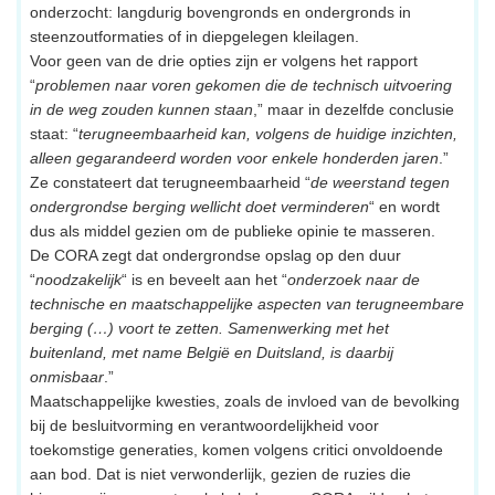
onderzocht: langdurig bovengronds en ondergronds in
steenzoutformaties of in diepgelegen kleilagen.
Voor geen van de drie opties zijn er volgens het rapport
“
problemen naar voren gekomen die de technisch uitvoering
in de weg zouden kunnen staan
,” maar in dezelfde conclusie
staat: “
terugneembaarheid kan, volgens de huidige inzichten,
alleen gegarandeerd worden voor enkele honderden jaren
.”
Ze constateert dat terugneembaarheid “
de weerstand tegen
ondergrondse berging wellicht doet verminderen
“ en wordt
dus als middel gezien om de publieke opinie te masseren.
De CORA zegt dat ondergrondse opslag op den duur
“
noodzakelijk
“ is en beveelt aan het “
onderzoek naar de
technische en maatschappelijke aspecten van terugneembare
berging (…) voort te zetten. Samenwerking met het
buitenland, met name België en Duitsland, is daarbij
onmisbaar
.”
Maatschappelijke kwesties, zoals de invloed van de bevolking
bij de besluitvorming en verantwoordelijkheid voor
toekomstige generaties, komen volgens critici onvoldoende
aan bod. Dat is niet verwonderlijk, gezien de ruzies die