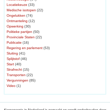
Locatiekeuze
(33)
Medische isotopen
(22)
Ongelukken
(74)
Ontmanteling
(12)
Opwerking
(30)
Politieke partijen
(50)
Provinciale Staten
(22)
Publicatie
(16)
Regering en parlement
(53)
Sluiting
(41)
Splijtstof
(46)
Start
(40)
Strafrecht
(15)
Transporten
(22)
Vergunningen
(85)
Video
(1)
Kernenergie in Nederland
is gemaakt en wordt onderhouden door