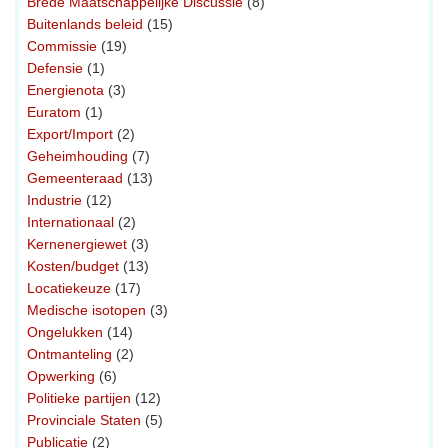
Brede Maatschappelijke Discussie
(8)
Buitenlands beleid
(15)
Commissie
(19)
Defensie
(1)
Energienota
(3)
Euratom
(1)
Export/Import
(2)
Geheimhouding
(7)
Gemeenteraad
(13)
Industrie
(12)
Internationaal
(2)
Kernenergiewet
(3)
Kosten/budget
(13)
Locatiekeuze
(17)
Medische isotopen
(3)
Ongelukken
(14)
Ontmanteling
(2)
Opwerking
(6)
Politieke partijen
(12)
Provinciale Staten
(5)
Publicatie
(2)