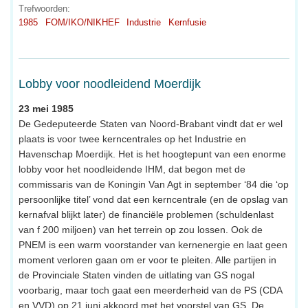
Trefwoorden:
1985
FOM/IKO/NIKHEF
Industrie
Kernfusie
Lobby voor noodleidend Moerdijk
23 mei 1985
De Gedeputeerde Staten van Noord-Brabant vindt dat er wel
plaats is voor twee kerncentrales op het Industrie en
Havenschap Moerdijk. Het is het hoogtepunt van een enorme
lobby voor het noodleidende IHM, dat begon met de
commissaris van de Koningin Van Agt in september ‘84 die ‘op
persoonlijke titel’ vond dat een kerncentrale (en de opslag van
kernafval blijkt later) de financiële problemen (schuldenlast
van f 200 miljoen) van het terrein op zou lossen. Ook de
PNEM is een warm voorstander van kernenergie en laat geen
moment verloren gaan om er voor te pleiten. Alle partijen in
de Provinciale Staten vinden de uitlating van GS nogal
voorbarig, maar toch gaat een meerderheid van de PS (CDA
en VVD) op 21 juni akkoord met het voorstel van GS. De