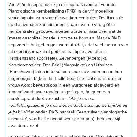
Van 2 t/m 6 september zijn er inspraakavonden voor de
Planologische kernbeslissing (PKB) in de vijf mogelijke
vestigingsplaatsen voor nieuwe kerncentrales. De discussie
op die avonden kan niet meer gaan over de vraag óf er
kerncentrales gebouwd moeten worden, maar over wat de
'meest geschikte' locatie is om ze te bouwen. Met de BMD
nog vers in het geheugen wordt duidelijk dat veel mensen van
dit soort inspraak niet gediend is. Bij de avonden in
Heinkenszand (Borssele), Zevenbergen (Moerdijk),
Noordoostpolder, Den Briel (Maasvlakte) en Uithuizen
(Eemshaven) laten in totaal een paar duizend mensen hun
ongenoegen blijken. In Brielle treedt de politie hard op; een
vrouw wordt bewusteloos in een wurggreep afgevoerd en
iemand wordt twee tanden uitgeslagen, hetgeen een
persfotograaf doet verzuchten: “
Als je op een
voorlichtingsavond je mond open doet, slaan ze de tanden uit
je bek
.“ Vijf avonden PKB-inspraak ('een zuiver planologische
discussie', wordt elke avond weer geroepen), betekent vijf
avonden verzet.
Een maand later is er een terreinbezetting in Moerdijk op de