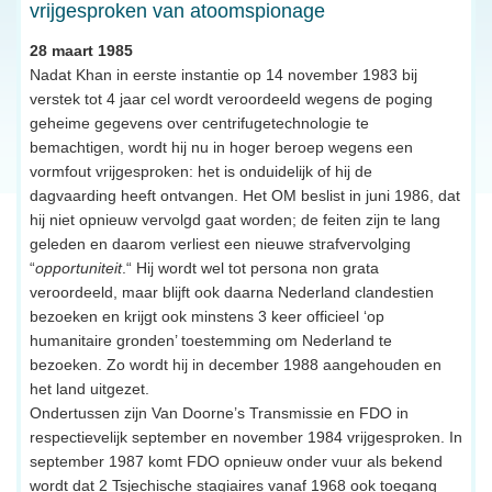
vrijgesproken van atoomspionage
28 maart 1985
Nadat Khan in eerste instantie op 14 november 1983 bij
verstek tot 4 jaar cel wordt veroordeeld wegens de poging
geheime gegevens over centrifugetechnologie te
bemachtigen, wordt hij nu in hoger beroep wegens een
vormfout vrijgesproken: het is onduidelijk of hij de
dagvaarding heeft ontvangen. Het OM beslist in juni 1986, dat
hij niet opnieuw vervolgd gaat worden; de feiten zijn te lang
geleden en daarom verliest een nieuwe strafvervolging
“
opportuniteit
.“ Hij wordt wel tot persona non grata
veroordeeld, maar blijft ook daarna Nederland clandestien
bezoeken en krijgt ook minstens 3 keer officieel ‘op
humanitaire gronden’ toestemming om Nederland te
bezoeken. Zo wordt hij in december 1988 aangehouden en
het land uitgezet.
Ondertussen zijn Van Doorne’s Transmissie en FDO in
respectievelijk september en november 1984 vrijgesproken. In
september 1987 komt FDO opnieuw onder vuur als bekend
wordt dat 2 Tsjechische stagiaires vanaf 1968 ook toegang