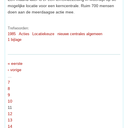
mogelijke locatie voor een kerncentrale. Ruim 700 mensen
doen aan de meerdaagse actie mee.
Trefwoorden:
1985
Acties
Locatiekeuze
nieuwe centrales algemeen
1 bijlage
« eerste
‹ vorige
…
7
8
9
10
11
12
13
14