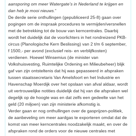
aansporing om meer Watergate's in Nederland te krijgen en
dan heb je mooi nieuws.
“
De derde serie onthullingen (gepubliceerd 25-8) gaan over
pogingen om de inspraak procedures te vermijden/versnellen
met de betrekking tot de bouw van kerncentrales. Daarbij
wordt het duidelijk dat de voorlichters in het rondreizend PKB-
circus (Planologische Kern Beslissing) van 2 t/m 6 september,
f 1500,- per avond (exclusief reis- en verblijfkosten)
verdienen. Hoewel Winsemius (de minister van
Volkshuisvesting, Ruimtelijke Ordening en Milieubeheer) blijk
gaf van zijn ontsteltenis dat hij was gepasseerd in afspraken
tussen staatssecretaris Van Amelsfoort en het Industrie en
Havenschap Moerdijk over het opslaan van afval aldaar, wordt
uit vertrouwelijke notities duidelijk dat hij van die afspraken wel
degelijk op de hoogte was en dat zelfs een gedeelte van het
geld (20 miljoen) van zijn ministerie afkomstig is.
Verder gaan er nog onthullingen over de gasprijzen-politiek,
de aanbeveling om meer aardgas te exporteren omdat dat de
komst van meer kerncentrales noodzakelijk maakt, en over de
afspraken rond de orders voor de nieuwe centrales met