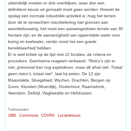
uiteindelijk moeten er drie overblijven, waar dan een
definitieve keuze uit gemaakt moet gaan worden. Hoewel de
opslag een normale industriële activiteit is; mag het terrein
door de te verwachten risicobeleving niet grenzen aan
woonbebouwing; het moet een aaneengesloten terrein van 30
hectare zijn; en de aanwezigheid van oppervlakte water voor
lozing en koelwater; verder moet het een goede
bereikbaarheid hebben.
Er is veel kritiek op de lijst met 12 locaties, de criteria en
procedure. Geertsema reageert verbaasd: “
Risico’s zijn er
niet, griesmeel kan nog exploderen, maar dit afval niet. Totaal
geen risico’s, totaal niet
”, laat hij weten. De 12 zijn:
Maasvlakte, Sloegebied, Wychen, Drachten, Bergen op
Zoom, Klundert (Moerdijk), Oosterhout, Raamsdonk,
Veendam, Delfzijl, Vlagtwedde en Hefshuizen.
Trefwoorden:
1985
Commissie
COVRA
Locatiekeuze