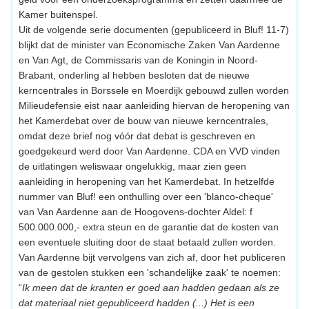
Kamer buitenspel.
Uit de volgende serie documenten (gepubliceerd in Bluf! 11-7)
blijkt dat de minister van Economische Zaken Van Aardenne
en Van Agt, de Commissaris van de Koningin in Noord-
Brabant, onderling al hebben besloten dat de nieuwe
kerncentrales in Borssele en Moerdijk gebouwd zullen worden
Milieudefensie eist naar aanleiding hiervan de heropening van
het Kamerdebat over de bouw van nieuwe kerncentrales,
omdat deze brief nog vóór dat debat is geschreven en
goedgekeurd werd door Van Aardenne. CDA en VVD vinden
de uitlatingen weliswaar ongelukkig, maar zien geen
aanleiding in heropening van het Kamerdebat. In hetzelfde
nummer van Bluf! een onthulling over een 'blanco-cheque'
van Van Aardenne aan de Hoogovens-dochter Aldel: f
500.000.000,- extra steun en de garantie dat de kosten van
een eventuele sluiting door de staat betaald zullen worden.
Van Aardenne bijt vervolgens van zich af, door het publiceren
van de gestolen stukken een 'schandelijke zaak' te noemen:
“
Ik meen dat de kranten er goed aan hadden gedaan als ze
dat materiaal niet gepubliceerd hadden (...) Het is een