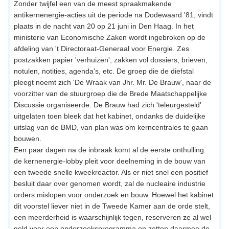
Zonder twijfel een van de meest spraakmakende
antikernenergie-acties uit de periode na Dodewaard '81, vindt
plaats in de nacht van 20 op 21 juni in Den Haag. In het
ministerie van Economische Zaken wordt ingebroken op de
afdeling van 't Directoraat-Generaal voor Energie. Zes
postzakken papier 'verhuizen', zakken vol dossiers, brieven,
notulen, notities, agenda's, etc. De groep die de diefstal
pleegt noemt zich 'De Wraak van Jhr. Mr. De Brauw', naar de
voorzitter van de stuurgroep die de Brede Maatschappelijke
Discussie organiseerde. De Brauw had zich 'teleurgesteld'
uitgelaten toen bleek dat het kabinet, ondanks de duidelijke
uitslag van de BMD, van plan was om kerncentrales te gaan
bouwen.
Een paar dagen na de inbraak komt al de eerste onthulling:
de kernenergie-lobby pleit voor deelneming in de bouw van
een tweede snelle kweekreactor. Als er niet snel een positief
besluit daar over genomen wordt, zal de nucleaire industrie
orders mislopen voor onderzoek en bouw. Hoewel het kabinet
dit voorstel liever niet in de Tweede Kamer aan de orde stelt,
een meerderheid is waarschijnlijk tegen, reserveren ze al wel
geld voor een onderzoeksprogramma en zetten daarmee de