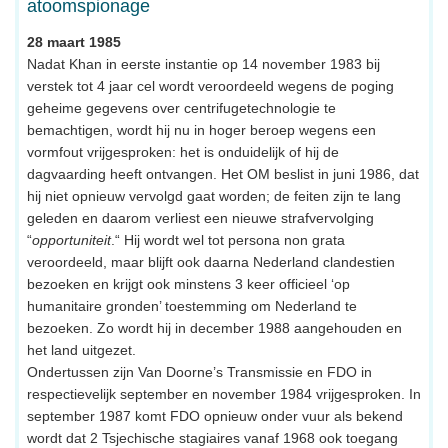
atoomspionage
28 maart 1985
Nadat Khan in eerste instantie op 14 november 1983 bij
verstek tot 4 jaar cel wordt veroordeeld wegens de poging
geheime gegevens over centrifugetechnologie te
bemachtigen, wordt hij nu in hoger beroep wegens een
vormfout vrijgesproken: het is onduidelijk of hij de
dagvaarding heeft ontvangen. Het OM beslist in juni 1986, dat
hij niet opnieuw vervolgd gaat worden; de feiten zijn te lang
geleden en daarom verliest een nieuwe strafvervolging
“
opportuniteit
.“ Hij wordt wel tot persona non grata
veroordeeld, maar blijft ook daarna Nederland clandestien
bezoeken en krijgt ook minstens 3 keer officieel ‘op
humanitaire gronden’ toestemming om Nederland te
bezoeken. Zo wordt hij in december 1988 aangehouden en
het land uitgezet.
Ondertussen zijn Van Doorne’s Transmissie en FDO in
respectievelijk september en november 1984 vrijgesproken. In
september 1987 komt FDO opnieuw onder vuur als bekend
wordt dat 2 Tsjechische stagiaires vanaf 1968 ook toegang