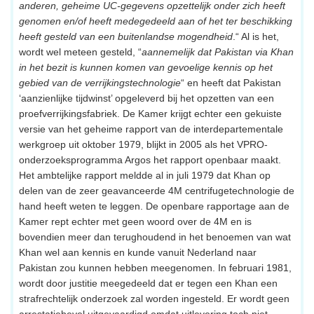
anderen, geheime UC-gegevens opzettelijk onder zich heeft
genomen en/of heeft medegedeeld aan of het ter beschikking
heeft gesteld van een buitenlandse mogendheid
.“ Al is het,
wordt wel meteen gesteld, “
aannemelijk dat Pakistan via Khan
in het bezit is kunnen komen van gevoelige kennis op het
gebied van de verrijkingstechnologie
“ en heeft dat Pakistan
‘aanzienlijke tijdwinst’ opgeleverd bij het opzetten van een
proefverrijkingsfabriek. De Kamer krijgt echter een gekuiste
versie van het geheime rapport van de interdepartementale
werkgroep uit oktober 1979, blijkt in 2005 als het VPRO-
onderzoeksprogramma Argos het rapport openbaar maakt.
Het ambtelijke rapport meldde al in juli 1979 dat Khan op
delen van de zeer geavanceerde 4M centrifugetechnologie de
hand heeft weten te leggen. De openbare rapportage aan de
Kamer rept echter met geen woord over de 4M en is
bovendien meer dan terughoudend in het benoemen van wat
Khan wel aan kennis en kunde vanuit Nederland naar
Pakistan zou kunnen hebben meegenomen. In februari 1981,
wordt door justitie meegedeeld dat er tegen een Khan een
strafrechtelijk onderzoek zal worden ingesteld. Er wordt geen
arrestatiebevel uitgevaardigd omdat uitlevering toch niet