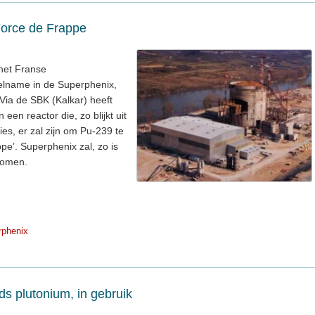
orce de Frappe
het Franse
lname in de Superphenix,
 Via de SBK (Kalkar) heeft
en reactor die, zo blijkt uit
es, er zal zijn om Pu-239 te
e’. Superphenix zal, zo is
 komen.
rphenix
s plutonium, in gebruik