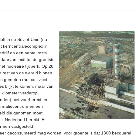
loft in de Sovjet-Unie (nu
et kerncentralecomplex in
edrijf en een aantal tests
arvan leidt tot de grootste
et nucleaire tijdperk. Op 28
e rest van de wereld binnen
 gemeten radioactiviteit
les blijkt te komen, maar van
 kilometer verderop.
anden) niet voorbereid: er
formatiecentrum en een
teld die genomen moet
lk Nederland bereikt. Er
ormen vastgesteld
eer geconsumeerd mag worden: voor groente is dat 1300 becquerel