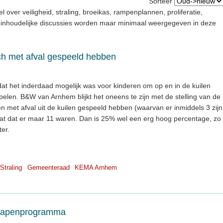
Sorteer
el over veiligheid, straling, broeikas, rampenplannen, proliferatie,
e inhoudelijke discussies worden maar minimaal weergegeven in deze
h met afval gespeeld hebben
dat het inderdaad mogelijk was voor kinderen om op en in de kuilen
spelen. B&W van Arnhem blijkt het oneens te zijn met de stelling van de
n met afval uit de kuilen gespeeld hebben (waarvan er inmiddels 3 zijn
dat dat er maar 11 waren. Dan is 25% wel een erg hoog percentage, zo
ter.
Straling
Gemeenteraad
KEMA Arnhem
nwapenprogramma