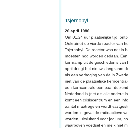
Tsjernobyl
26 april 1986
Om 01.24 uur plaatselijke tijd, ontp
Oekraïne) de vierde reactor van h
Tsjernobyl. De reactor was net in b
moesten nog worden gedaan. Een da
kernramp uit de geschiedenis van h
april dringt het nieuws langzaam d
als een verhoging van de in Zweden
niet van de plaatselijke kerncentra
een kerncentrale een paar duizend
Nederland is (net als alle andere l
komt een crisiscentrum en een in
aantal maatregelen wordt vastges
worden in geval de radioactieve wo
worden, uitsluitend voor jodium, n
waarboven voedsel en melk niet m