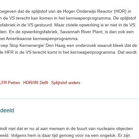
oegeven dat de splijtstof van de Hoger Onderwijs Reactor (HOR) in
 in de VS terecht kan komen in het kernwapenprogramma. De splijtstof
fabriek in de VS gestuurd. Maar civiele opwerking is er niet in de VS:
oden. En de opwerkingsfabriek, Savannah River Plant, is dan ook een
n het Amerikaanse kernwapenprogramma.
groep Stop Kernenergie’ Den Haag een onderzoek waaruit bleek dat de
de HFR in de VS terecht komt in het kernwapenprogramma. Dat wordt
LFR Petten
HOR/IRI Delft
Splijtstof anders
edeeld
ndt niet dat er nu al aan mensen in de buurt van nucleaire objecten
eld. Volgens hem is daar tijd genoeg voor na een ongeluk. Er zijn