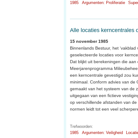
1985
Argumenten: Proliferatie
Supe
Alle locaties kerncentrales
15 november 1985
Binnenlands Bestuur, het ‘vakblad v
geselecteerde locaties voor kernce
Dat blijkt uit berekeningen die aa
Meerjarenprogramma Milieubeheer) 
een kerncentrale gevestigd zou ku
minimaal. Conform advies van de G
gemaakt van het systeem van de z
uitgegaan van een fictieve vestigi
op verschillende afstanden van de 
normen leidt tot een veel scherpere
Trefwoorden:
1985
Argumenten: Veiligheid
Locati