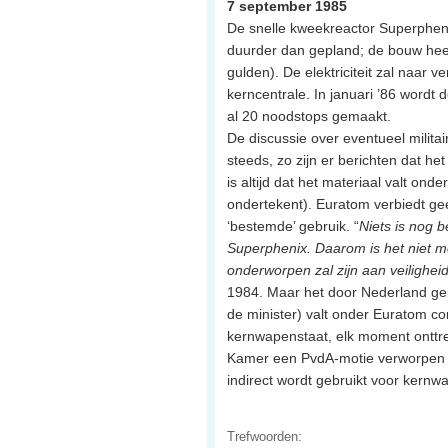
7 september 1985
De snelle kweekreactor Superphenix
duurder dan gepland; de bouw heeft
gulden). De elektriciteit zal naar v
kerncentrale. In januari ’86 wordt d
al 20 noodstops gemaakt.
De discussie over eventueel milit
steeds, zo zijn er berichten dat h
is altijd dat het materiaal valt on
ondertekent). Euratom verbiedt gee
‘bestemde’ gebruik. “
Niets is nog 
Superphenix. Daarom is het niet mo
onderworpen zal zijn aan veilighei
1984. Maar het door Nederland gel
de minister) valt onder Euratom cont
kernwapenstaat, elk moment onttre
Kamer een PvdA-motie verworpen di
indirect wordt gebruikt voor kernw
Trefwoorden: