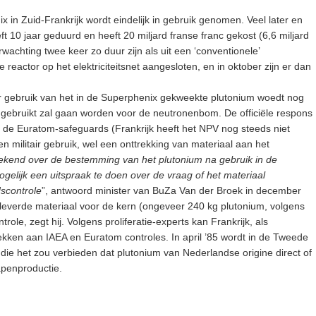
 in Zuid-Frankrijk wordt eindelijk in gebruik genomen. Veel later en
 10 jaar geduurd en heeft 20 miljard franse franc gekost (6,6 miljard
erwachting twee keer zo duur zijn als uit een ‘conventionele’
e reactor op het elektriciteitsnet aangesloten, en in oktober zijn er dan
air gebruik van het in de Superphenix gekweekte plutonium woedt nog
et gebruikt zal gaan worden voor de neutronenbom. De officiële respons
der de Euratom-safeguards (Frankrijk heeft het NPV nog steeds niet
n militair gebruik, wel een onttrekking van materiaal aan het
bekend over de bestemming van het plutonium na gebruik in de
gelijk een uitspraak te doen over de vraag of het materiaal
dscontrole
”, antwoord minister van BuZa Van der Broek in december
everde materiaal voor de kern (ongeveer 240 kg plutonium, volgens
role, zegt hij. Volgens proliferatie-experts kan Frankrijk, als
kken aan IAEA en Euratom controles. In april ’85 wordt in de Tweede
e het zou verbieden dat plutonium van Nederlandse origine direct of
apenproductie.