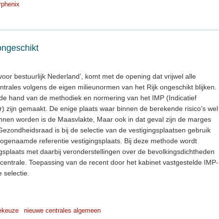
rphenix
 ongeschikt
oor bestuurlijk Nederland’, komt met de opening dat vrijwel alle
ntrales volgens de eigen milieunormen van het Rijk ongeschikt blijken.
n de hand van de methodiek en normering van het IMP (Indicatief
zijn gemaakt. De enige plaats waar binnen de berekende risico’s wel
nnen worden is de Maasvlakte, Maar ook in dat geval zijn de marges
ezondheidsraad is bij de selectie van de vestigingsplaatsen gebruik
ogenaamde referentie vestigingsplaats. Bij deze methode wordt
ngsplaats met daarbij veronderstellingen over de bevolkingsdichtheden
centrale. Toepassing van de recent door het kabinet vastgestelde IMP-
 selectie.
ekeuze
nieuwe centrales algemeen