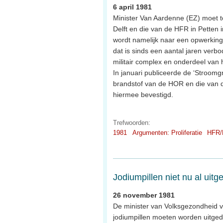
6 april 1981
Minister Van Aardenne (EZ) moet t
Delft en die van de HFR in Petten
wordt namelijk naar een opwerkings
dat is sinds een aantal jaren verb
militair complex en onderdeel va
In januari publiceerde de ‘Stroom
brandstof van de HOR en die van 
hiermee bevestigd.
Trefwoorden:
1981
Argumenten: Proliferatie
HFR/
Jodiumpillen niet nu al uitg
26 november 1981
De minister van Volksgezondheid vi
jodiumpillen moeten worden uitgede