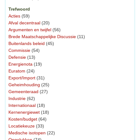
Trefwoord
Acties
(59)
Afval decentraal
(20)
Argumenten en twijfel
(56)
Brede Maatschappelijke Discussie
(11)
Buitenlands beleid
(45)
Commissie
(54)
Defensie
(13)
Energienota
(19)
Euratom
(24)
Export/Import
(31)
Geheimhouding
(25)
Gemeenteraad
(27)
Industrie
(62)
Internationaal
(18)
Kernenergiewet
(18)
Kosten/budget
(64)
Locatiekeuze
(33)
Medische isotopen
(22)
Ongelukken
(74)