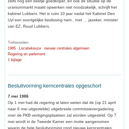
zelfs nog een beetje goedkoper, en ook de situatie op de
uraniummarkt maakt opwerken niet noodzakelijk, schrijft het
kabinet Lubbers. Het is ruim 10 jaar nadat het Kabinet Den
Uyl een soortgelijke beslissing nam., met … jazeker, minister
van EZ, Ruud Lubbers.
Trefwoorden:
1985
Locatiekeuze
nieuwe centrales algemeen
Regering en parlement
1 bijlage
Besluitvorming kerncentrales opgeschort
7 mei 1986
Op 1 mei had de regering al laten weten dat de (op 21 april
naar 6 mei uitgestelde) uitgebreide commissievergadering
over de PKB vestigingsplaatsen zal worden uitgesteld. Op 7
mei wordt in de Tweede Kamer een motie aangenomen
waarin de hele besluitvorming rond nieuwe kerncentrales