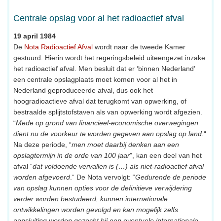
Centrale opslag voor al het radioactief afval
19 april 1984
De
Nota Radioactief Afval
wordt naar de tweede Kamer
gestuurd. Hierin wordt het regeringsbeleid uiteengezet inzake
het radioactief afval. Men besluit dat er ‘binnen Nederland’
een centrale opslagplaats moet komen voor al het in
Nederland geproduceerde afval, dus ook het
hoogradioactieve afval dat terugkomt van opwerking, of
bestraalde splijtstofstaven als van opwerking wordt afgezien.
“
Mede op grond van financieel-economische overwegingen
dient nu de voorkeur te worden gegeven aan opslag op land
.“
Na deze periode, “
men moet daarbij denken aan een
opslagtermijn in de orde van 100 jaar
”, kan een deel van het
afval “
dat voldoende vervallen is (…) als niet-radioactief afval
worden afgevoerd
.“ De Nota vervolgt: “
Gedurende de periode
van opslag kunnen opties voor de definitieve verwijdering
verder worden bestudeerd, kunnen internationale
ontwikkelingen worden gevolgd en kan mogelijk zelfs
aansluiting worden gezocht bij een eventuele internationale