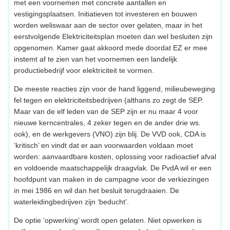
met een voornemen met concrete aantallen en
vestigingsplaatsen. Initiatieven tot investeren en bouwen
worden weliswaar aan de sector over gelaten, maar in het
eerstvolgende Elektriciteitsplan moeten dan wel besluiten zijn
opgenomen. Kamer gaat akkoord mede doordat EZ er mee
instemt af te zien van het voornemen een landelijk
productiebedrijf voor elektriciteit te vormen.
De meeste reacties zijn voor de hand liggend, milieubeweging
fel tegen en elektriciteitsbedrijven (althans zo zegt de SEP.
Maar van de elf leden van de SEP zijn er nu maar 4 voor
nieuwe kerncentrales, 4 zeker tegen en de ander drie ws.
ook), en de werkgevers (VNO) zijn blij. De VVD ook, CDA is
‘kritisch’ en vindt dat er aan voorwaarden voldaan moet
worden: aanvaardbare kosten, oplossing voor radioactief afval
en voldoende maatschappelijk draagvlak. De PvdA wil er een
hoofdpunt van maken in de campagne voor de verkiezingen
in mei 1986 en wil dan het besluit terugdraaien. De
waterleidingbedrijven zijn ‘beducht’.
De optie ‘opwerking’ wordt open gelaten. Niet opwerken is