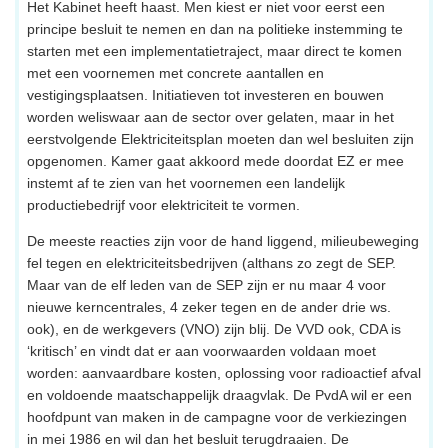
Het Kabinet heeft haast. Men kiest er niet voor eerst een
principe besluit te nemen en dan na politieke instemming te
starten met een implementatietraject, maar direct te komen
met een voornemen met concrete aantallen en
vestigingsplaatsen. Initiatieven tot investeren en bouwen
worden weliswaar aan de sector over gelaten, maar in het
eerstvolgende Elektriciteitsplan moeten dan wel besluiten zijn
opgenomen. Kamer gaat akkoord mede doordat EZ er mee
instemt af te zien van het voornemen een landelijk
productiebedrijf voor elektriciteit te vormen.
De meeste reacties zijn voor de hand liggend, milieubeweging
fel tegen en elektriciteitsbedrijven (althans zo zegt de SEP.
Maar van de elf leden van de SEP zijn er nu maar 4 voor
nieuwe kerncentrales, 4 zeker tegen en de ander drie ws.
ook), en de werkgevers (VNO) zijn blij. De VVD ook, CDA is
‘kritisch’ en vindt dat er aan voorwaarden voldaan moet
worden: aanvaardbare kosten, oplossing voor radioactief afval
en voldoende maatschappelijk draagvlak. De PvdA wil er een
hoofdpunt van maken in de campagne voor de verkiezingen
in mei 1986 en wil dan het besluit terugdraaien. De