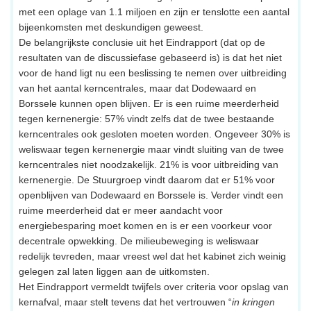
met een oplage van 1.1 miljoen en zijn er tenslotte een aantal
bijeenkomsten met deskundigen geweest.
De belangrijkste conclusie uit het Eindrapport (dat op de
resultaten van de discussiefase gebaseerd is) is dat het niet
voor de hand ligt nu een beslissing te nemen over uitbreiding
van het aantal kerncentrales, maar dat Dodewaard en
Borssele kunnen open blijven. Er is een ruime meerderheid
tegen kernenergie: 57% vindt zelfs dat de twee bestaande
kerncentrales ook gesloten moeten worden. Ongeveer 30% is
weliswaar tegen kernenergie maar vindt sluiting van de twee
kerncentrales niet noodzakelijk. 21% is voor uitbreiding van
kernenergie. De Stuurgroep vindt daarom dat er 51% voor
openblijven van Dodewaard en Borssele is. Verder vindt een
ruime meerderheid dat er meer aandacht voor
energiebesparing moet komen en is er een voorkeur voor
decentrale opwekking. De milieubeweging is weliswaar
redelijk tevreden, maar vreest wel dat het kabinet zich weinig
gelegen zal laten liggen aan de uitkomsten.
Het Eindrapport vermeldt twijfels over criteria voor opslag van
kernafval, maar stelt tevens dat het vertrouwen “
in kringen