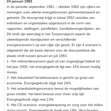
24 januari 1983
In de periode september 1981 – oktober 1982 zijn cijfers en
meningen over allerlei energiebronnen geïnventariseerd en
getoetst. De stuurgroep krijgt in totaal 3952 reacties van
individuen en organisaties opgestuurd in de vorm van
rapporten, stellingen, pamfletten, handtekeningenlijsten, etc.
Dit vindt zijn weerslag in het Tussenrapport waarin de
uiteenlopende standpunten en verschillende
energiescenario’s op een rijtje zijn gezet. Er zijn 4 scenario’s
uitgewerkt die als basis dienen voor de discussiefase die
plaats vindt tussen januari en juli 1983.
1- Het referentiescenario gaat uit van ongewijzigd beleid tot
het jaar 2000; het energiegebruik ligt dan 14% boven huidig
niveau
2- Het industrieel herstelscenario is gericht op groei van
economie. Energiegebruik stijgt met 24%
3- Het arbeidsdelingsscenario benut de mogelijkheden van
groei minder; het kiest bewust voor meer vrije tijd.
Energiegebruik stijgt met 13%
4- Het CE-scenario: energiebesparing en zorg voor het milieu
staan voorop. Energiegebruik daalt met 19%. Verschuiving