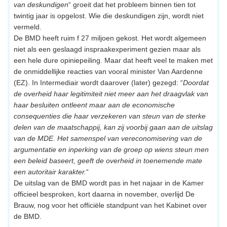
van deskundigen
“ groeit dat het probleem binnen tien tot
twintig jaar is opgelost. Wie die deskundigen zijn, wordt niet
vermeld.
De BMD heeft ruim f 27 miljoen gekost. Het wordt algemeen
niet als een geslaagd inspraakexperiment gezien maar als
een hele dure opiniepeiling. Maar dat heeft veel te maken met
de onmiddellijke reacties van vooral minister Van Aardenne
(EZ). In Intermediair wordt daarover (later) gezegd: “
Doordat
de overheid haar legitimiteit niet meer aan het draagvlak van
haar besluiten ontleent maar aan de economische
consequenties die haar verzekeren van steun van de sterke
delen van de maatschappij, kan zij voorbij gaan aan de uitslag
van de MDE. Het samenspel van vereconomisering van de
argumentatie en inperking van de groep op wiens steun men
een beleid baseert, geeft de overheid in toenemende mate
een autoritair karakter.
“
De uitslag van de BMD wordt pas in het najaar in de Kamer
officieel besproken, kort daarna in november, overlijd De
Brauw, nog voor het officiële standpunt van het Kabinet over
de BMD.