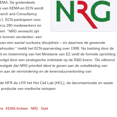
 KEMA. De grotendeels
ise van KEMA en ECN wordt
earch and Consultancy
). ECN participeert voor
irca 280 medewerkers en
hem. “
NRG verwacht zijn
 te kunnen versterken: een
 van een aantal nucleaire disciplines – en daarmee de gewenste
behouden.
“ meldt het ECN-jaarverslag over 1998. Na toetsing door de
 en instemming van het Ministerie van EZ vindt de formele oprichting
evolgd door een strategische oriëntatie op de R&D-koers: “
De uitkomst
stigde dat NRG prioriteit dient te geven aan de ontwikkeling van
 en aan de vermindering en de levensduurverkorting van
de HFR de LFR het Hot Cell Lab (HCL), de decontaminatie en waste
 productie van medische isotopen.
rie
KEMA Arnhem
NRG
Start