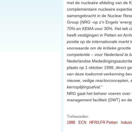
met de nucleaire afdeling van de
complementaire nucleaire expert
samengebracht in de Nuclear Res
Group (NRG -op z’n Engels ‘energy’
70% en KEMA voor 30%. Het telt c
heeft vestigingen in Petten en Arn
positie op de internationale markt
voorwaarde om de kritieke grootte
competentie – voor Nederland te 
Nederlandse Mededingingsautoriteit
plaats op 1 oktober 1998, direct g
van deze toekomst-verkenning beve
nieuwe, veilige reactorconcepten,
kernsplijtingsafval.
“
NRG gaat het beheer voeren over 
management faciliteit (DWT) en de
Trefwoorden:
1998
ECN
HFR/LFR Petten
Indust