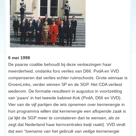
6 mei 1998
De paarse coalitie behoudt bij deze verkiezingen haar
meerderheid, ondanks fors verlies van D66. PvdA en VVD
compenseren dat verlies echter ruimschoots. Grote winnaar is
GroenLinks, verder winnen SP en de SGP. Het CDA verliest
wederom. De formatie resulteert in augustus in voortzetting
van 'paars' in het tweede kabinet-Kok (PvdA, D66 en VVD).
Vier van de vijf partijen die iets opnemen over kernenergie in
hun programma willen dat kernenergie een aflopende zaak is
(al lijkt de SGP meer te constateren dan te wensen, als ze
zegt dat Nederland haar kerncentrales kwijt raakt). VVD vindt
dat een “
toename van het gebruik van veilige kernenergie