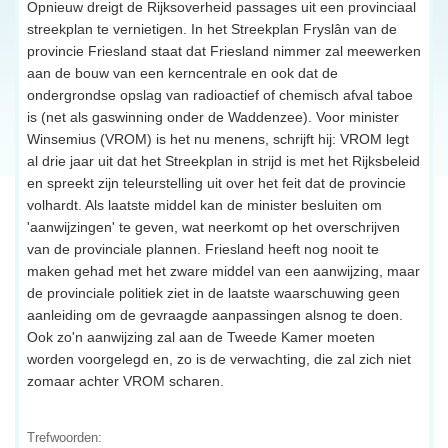
Opnieuw dreigt de Rijksoverheid passages uit een provinciaal
streekplan te vernietigen. In het Streekplan Fryslân van de
provincie Friesland staat dat Friesland nimmer zal meewerken
aan de bouw van een kerncentrale en ook dat de
ondergrondse opslag van radioactief of chemisch afval taboe
is (net als gaswinning onder de Waddenzee). Voor minister
Winsemius (VROM) is het nu menens, schrijft hij: VROM legt
al drie jaar uit dat het Streekplan in strijd is met het Rijksbeleid
en spreekt zijn teleurstelling uit over het feit dat de provincie
volhardt. Als laatste middel kan de minister besluiten om
'aanwijzingen' te geven, wat neerkomt op het overschrijven
van de provinciale plannen. Friesland heeft nog nooit te
maken gehad met het zware middel van een aanwijzing, maar
de provinciale politiek ziet in de laatste waarschuwing geen
aanleiding om de gevraagde aanpassingen alsnog te doen.
Ook zo'n aanwijzing zal aan de Tweede Kamer moeten
worden voorgelegd en, zo is de verwachting, die zal zich niet
zomaar achter VROM scharen.
Trefwoorden: