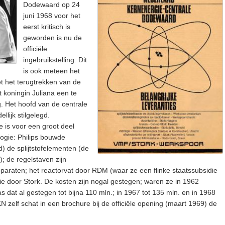
Dodewaard op 24
juni 1968 voor het
eerst kritisch is
geworden is nu de
officiële
ingebruikstelling. Dit
is ook meteen het
et het terugtrekken van de
t koningin Juliana een te
g. Het hoofd van de centrale
llijk stilgelegd.
 is voor een groot deel
gie: Philips bouwde
) de splijtstofelementen (de
; de regelstaven zijn
paraten; het reactorvat door RDM (waar ze een flinke staatssubsidie
atie door Stork. De kosten zijn nogal gestegen; waren ze in 1962
s dat al gestegen tot bijna 110 mln.; in 1967 tot 135 mln. en in 1968
N zelf schat in een brochure bij de officiële opening (maart 1969) de