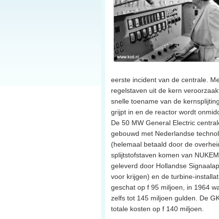
eerste incident van de centrale. M
regelstaven uit de kern veroorzaak
snelle toename van de kernsplijtin
grijpt in en de reactor wordt onmidde
De 50 MW General Electric centrale
gebouwd met Nederlandse technolo
(helemaal betaald door de overheid
splijtstofstaven komen van NUKEM)
geleverd door Hollandse Signaalap
voor krijgen) en de turbine-install
geschat op f 95 miljoen, in 1964 wa
zelfs tot 145 miljoen gulden. De GK
totale kosten op f 140 miljoen.