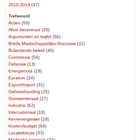
2010-2019
(47)
Trefwoord
Acties
(59)
Afval decentraal
(20)
Argumenten en twijfel
(56)
Brede Maatschappelijke Discussie
(11)
Buitenlands beleid
(45)
Commissie
(54)
Defensie
(13)
Energienota
(19)
Euratom
(24)
Export/Import
(31)
Geheimhouding
(25)
Gemeenteraad
(27)
Industrie
(62)
Internationaal
(18)
Kernenergiewet
(18)
Kosten/budget
(64)
Locatiekeuze
(33)
Medische isotopen
(22)