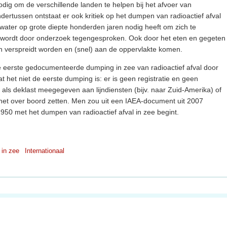
odig om de verschillende landen te helpen bij het afvoer van
ndertussen ontstaat er ook kritiek op het dumpen van radioactief afval
 water op grote diepte honderden jaren nodig heeft om zich te
wordt door onderzoek tegengesproken. Ook door het eten en gegeten
n verspreidt worden en (snel) aan de oppervlakte komen.
de eerste gedocumenteerde dumping in zee van radioactief afval door
t het niet de eerste dumping is: er is geen registratie en geen
t als deklast meegegeven aan lijndiensten (bijv. naar Zuid-Amerika) of
het over boord zetten. Men zou uit een IAEA-document uit 2007
950 met het dumpen van radioactief afval in zee begint.
 in zee
Internationaal