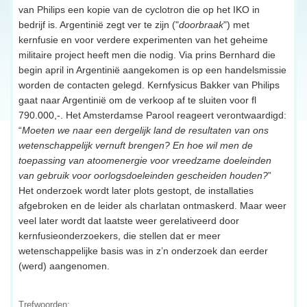
van Philips een kopie van de cyclotron die op het IKO in
bedrijf is. Argentinië zegt ver te zijn ("
doorbraak
") met
kernfusie en voor verdere experimenten van het geheime
militaire project heeft men die nodig. Via prins Bernhard die
begin april in Argentinië aangekomen is op een handelsmissie
worden de contacten gelegd. Kernfysicus Bakker van Philips
gaat naar Argentinië om de verkoop af te sluiten voor fl
790.000,-. Het Amsterdamse Parool reageert verontwaardigd:
“
Moeten we naar een dergelijk land de resultaten van ons
wetenschappelijk vernuft brengen? En hoe wil men de
toepassing van atoomenergie voor vreedzame doeleinden
van gebruik voor oorlogsdoeleinden gescheiden houden?
”
Het onderzoek wordt later plots gestopt, de installaties
afgebroken en de leider als charlatan ontmaskerd. Maar weer
veel later wordt dat laatste weer gerelativeerd door
kernfusieonderzoekers, die stellen dat er meer
wetenschappelijke basis was in z’n onderzoek dan eerder
(werd) aangenomen.
Trefwoorden: