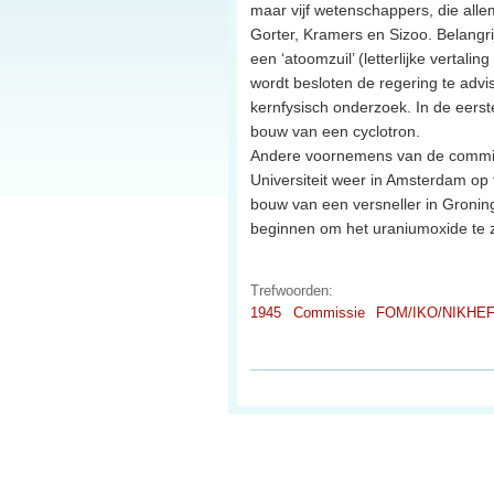
maar vijf wetenschappers, die alle
Gorter, Kramers en Sizoo. Belangri
een ‘atoomzuil’ (letterlijke vertal
wordt besloten de regering te advi
kernfysisch onderzoek. In de eerst
bouw van een cyclotron.
Andere voornemens van de commissi
Universiteit weer in Amsterdam op 
bouw van een versneller in Groni
beginnen om het uraniumoxide te 
Trefwoorden:
1945
Commissie
FOM/IKO/NIKHE