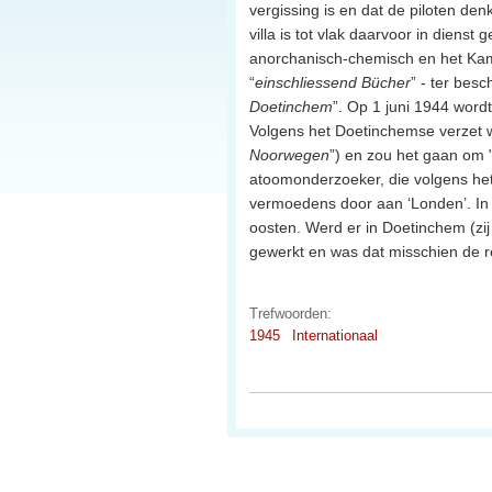
vergissing is en dat de piloten de
villa is tot vlak daarvoor in diens
anorchanisch-chemisch en het Kame
“
einschliessend Bücher
” - ter besc
Doetinchem
”. Op 1 juni 1944 word
Volgens het Doetinchemse verzet w
Noorwegen
”) en zou het gaan om 
atoomonderzoeker, die volgens het
vermoedens door aan ‘Londen’. In j
oosten. Werd er in Doetinchem (zi
gewerkt en was dat misschien de 
Trefwoorden:
1945
Internationaal