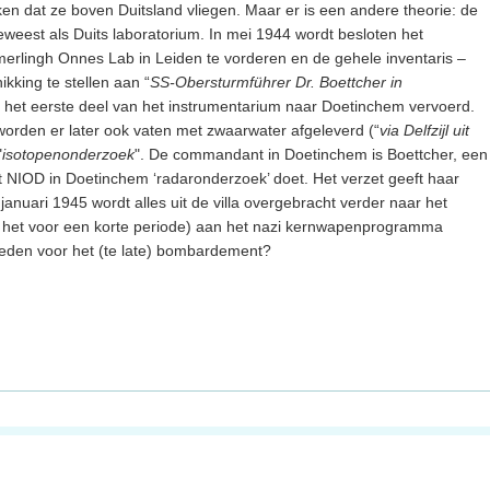
nken dat ze boven Duitsland vliegen. Maar er is een andere theorie: de
t geweest als Duits laboratorium. In mei 1944 wordt besloten het
rlingh Onnes Lab in Leiden te vorderen en de gehele inventaris –
hikking te stellen aan “
SS-Obersturmführer Dr. Boettcher in
t het eerste deel van het instrumentarium naar Doetinchem vervoerd.
orden er later ook vaten met zwaarwater afgeleverd (“
via Delfzijl uit
"
isotopenonderzoek
". De commandant in Doetinchem is Boettcher, een
 NIOD in Doetinchem ‘radaronderzoek’ doet. Het verzet geeft haar
anuari 1945 wordt alles uit de villa overgebracht verder naar het
j het voor een korte periode) aan het nazi kernwapenprogramma
reden voor het (te late) bombardement?