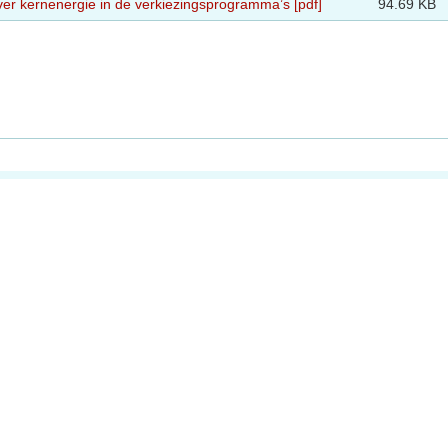
ver kernenergie in de verkiezingsprogramma’s [pdf]
94.69 KB