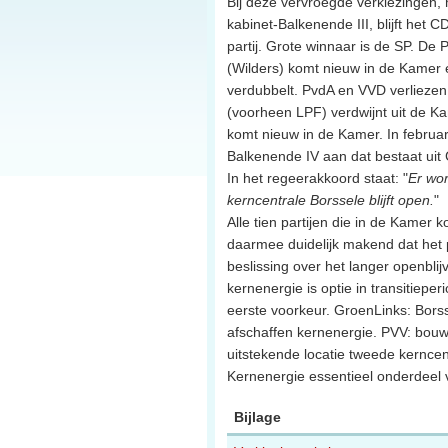
Bij deze vervroegde verkiezingen, 
kabinet-Balkenende III, blijft het
partij. Grote winnaar is de SP. De P
(Wilders) komt nieuw in de Kamer 
verdubbelt. PvdA en VVD verliezen 
(voorheen LPF) verdwijnt uit de Ka
komt nieuw in de Kamer. In februar
Balkenende IV aan dat bestaat uit
In het regeerakkoord staat: "
Er wo
kerncentrale Borssele blijft open.
"
Alle tien partijen die in de Kamer
daarmee duidelijk makend dat het p
beslissing over het langer openbli
kernenergie is optie in transitiep
eerste voorkeur. GroenLinks: Bors
afschaffen kernenergie. PVV: bou
uitstekende locatie tweede kernce
Kernenergie essentieel onderdeel 
Bijlage