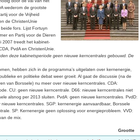
nodig door de val van het
 CDA wederom de grootste
artij voor de Vrijheid
en de ChristenUnie
beide fors. Lijst Fortuyn
mer en Partij voor de Dieren
i 2007 treedt het kabinet-
 CDA, PvdA en ChristenUnie.
rden deze kabinetsperiode geen nieuwe kerncentrales gebouwd. De
 komen, hebben zich in de programma’s uitgelaten over kernenergie,
ublieke en politieke debat weer groeit. Al gaat de discussie (na de
jven van Borssele) nu meer over nieuwe kerncentrales. CDA:
eriode. CU: geen nieuwe kerncentrale. D66: nieuwe kerncentrales niet
sele alsnog per 2013 sluiten. PvdA: geen nieuwe kerncentrales. PvdD:
w nieuwe kerncentrales. SGP: kernenergie aanvaardbaar, Borssele
ntrale. SP: Kernenergie geen oplossing voor energieprobleem. VVD:
van de mix.
Grootte