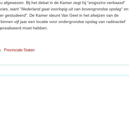
u afgewezen. Bij het debat in de Kamer zegt hij “
enigszins verbaasd
“
ncies, want “
Nederland gaat voorlopig uit van bovengrondse opslag
“ en
der gestudeerd
". De Kamer steunt Van Geel in het afwijzen van de
d binnen vijf jaar een locatie voor ondergrondse opslag van radioactief
gerealiseerd moet hebben.
s
Provinciale Staten