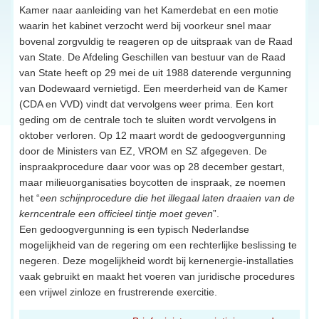
Kamer naar aanleiding van het Kamerdebat en een motie
waarin het kabinet verzocht werd bij voorkeur snel maar
bovenal zorgvuldig te reageren op de uitspraak van de Raad
van State. De Afdeling Geschillen van bestuur van de Raad
van State heeft op 29 mei de uit 1988 daterende vergunning
van Dodewaard vernietigd. Een meerderheid van de Kamer
(CDA en VVD) vindt dat vervolgens weer prima. Een kort
geding om de centrale toch te sluiten wordt vervolgens in
oktober verloren. Op 12 maart wordt de gedoogvergunning
door de Ministers van EZ, VROM en SZ afgegeven. De
inspraakprocedure daar voor was op 28 december gestart,
maar milieuorganisaties boycotten de inspraak, ze noemen
het “
een schijnprocedure die het illegaal laten draaien van de
kerncentrale een officieel tintje moet geven
”.
Een gedoogvergunning is een typisch Nederlandse
mogelijkheid van de regering om een rechterlijke beslissing te
negeren. Deze mogelijkheid wordt bij kernenergie-installaties
vaak gebruikt en maakt het voeren van juridische procedures
een vrijwel zinloze en frustrerende exercitie.